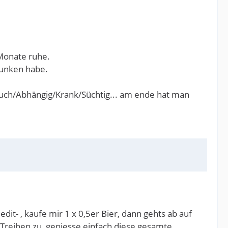
 Monate ruhe.
runken habe.
brauch/Abhängig/Krank/Süchtig... am ende hat man
dit- , kaufe mir 1 x 0,5er Bier, dann gehts ab auf
m Treiben zu, geniesse einfach diese gesamte