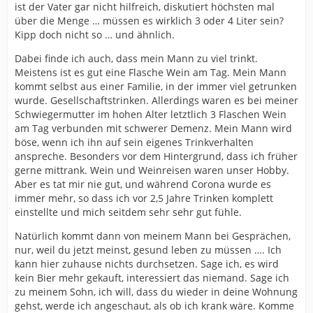
ist der Vater gar nicht hilfreich, diskutiert höchsten mal
über die Menge … müssen es wirklich 3 oder 4 Liter sein?
Kipp doch nicht so … und ähnlich.
Dabei finde ich auch, dass mein Mann zu viel trinkt.
Meistens ist es gut eine Flasche Wein am Tag. Mein Mann
kommt selbst aus einer Familie, in der immer viel getrunken
wurde. Gesellschaftstrinken. Allerdings waren es bei meiner
Schwiegermutter im hohen Alter letztlich 3 Flaschen Wein
am Tag verbunden mit schwerer Demenz. Mein Mann wird
böse, wenn ich ihn auf sein eigenes Trinkverhalten
anspreche. Besonders vor dem Hintergrund, dass ich früher
gerne mittrank. Wein und Weinreisen waren unser Hobby.
Aber es tat mir nie gut, und während Corona wurde es
immer mehr, so dass ich vor 2,5 Jahre Trinken komplett
einstellte und mich seitdem sehr sehr gut fühle.
Natürlich kommt dann von meinem Mann bei Gesprächen,
nur, weil du jetzt meinst, gesund leben zu müssen …. Ich
kann hier zuhause nichts durchsetzen. Sage ich, es wird
kein Bier mehr gekauft, interessiert das niemand. Sage ich
zu meinem Sohn, ich will, dass du wieder in deine Wohnung
gehst, werde ich angeschaut, als ob ich krank wäre. Komme