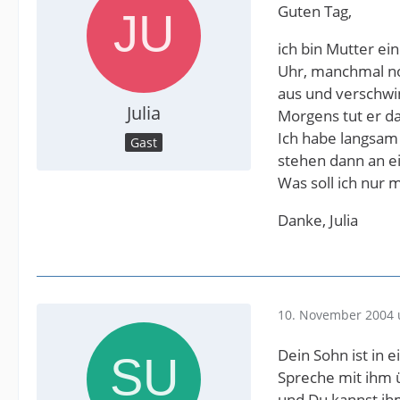
Guten Tag,
ich bin Mutter ei
Uhr, manchmal no
aus und verschwi
Julia
Morgens tut er da
Ich habe langsam
Gast
stehen dann an ei
Was soll ich nur
Danke, Julia
10. November 2004 
Dein Sohn ist in 
Spreche mit ihm ü
und Du kannst ihm