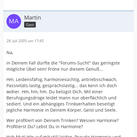
Martin
Gast
28. Juli 2005 um 17:45
Na,
in Deinem Fall dürfte die "Forums-Sucht" das geringste
mögliche Übel sein! Fröne nur diesem Genuß...
Hm. Leidensfähig, harmoniesüchtig, antriebsschwach,
Passivitäts-lastig, gesprächslastig... das kenn ich doch
woher. Hm, hm, hm. Du belügst Dich. Mit einer
Beruhigungsdroge leidet mann nur oberflächlich und
sediert. Und ein abhängiges Trinkverhalten beseitigt
jegliche Harmonie in Deinem Körper, Geist und Seele.
Wer profitiert von Deinem Trinken? Wessen Harmonie?
Profitierst Du? Lebst Du in Harmonie?
Hab Mut! Hör auf mit still leiden, Pseudo-Harmonie und