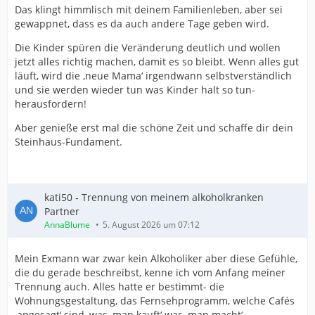
Das klingt himmlisch mit deinem Familienleben, aber sei
gewappnet, dass es da auch andere Tage geben wird.
Die Kinder spüren die Veränderung deutlich und wollen
jetzt alles richtig machen, damit es so bleibt. Wenn alles gut
läuft, wird die ‚neue Mama‘ irgendwann selbstverständlich
und sie werden wieder tun was Kinder halt so tun-
herausfordern!
Aber genieße erst mal die schöne Zeit und schaffe dir dein
Steinhaus-Fundament.
kati50 - Trennung von meinem alkoholkranken
Partner
AnnaBlume
5. August 2026 um 07:12
Mein Exmann war zwar kein Alkoholiker aber diese Gefühle,
die du gerade beschreibst, kenne ich vom Anfang meiner
Trennung auch. Alles hatte er bestimmt- die
Wohnungsgestaltung, das Fernsehprogramm, welche Cafés
‚angesagt‘ sind, was ‚man kauft‘ was ‚man macht‘.