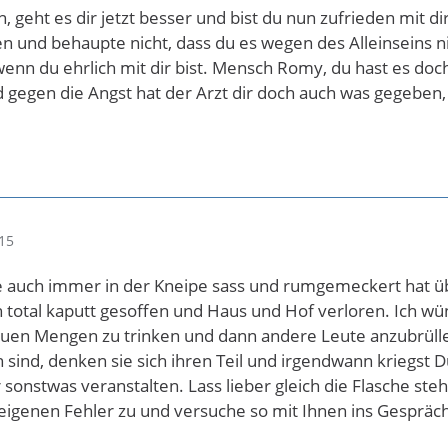
, geht es dir jetzt besser und bist du nun zufrieden mit d
n und behaupte nicht, dass du es wegen des Alleinseins nich
wenn du ehrlich mit dir bist. Mensch Romy, du hast es doch 
d gegen die Angst hat der Arzt dir doch auch was gegebe
15
e auch immer in der Kneipe sass und rumgemeckert hat übe
ch total kaputt gesoffen und Haus und Hof verloren. Ich w
 rauen Mengen zu trinken und dann andere Leute anzubrüll
sind, denken sie sich ihren Teil und irgendwann kriegst Du
r sonstwas veranstalten. Lass lieber gleich die Flasche s
igenen Fehler zu und versuche so mit Ihnen ins Gespräch