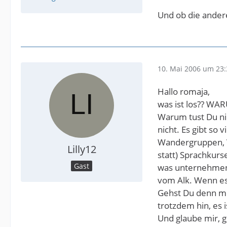
Und ob die ander
10. Mai 2006 um 23:
Hallo romaja,
was ist los?? WA
Warum tust Du nic
nicht. Es gibt so 
Wandergruppen, V
Lilly12
statt) Sprachkur
Gast
was unternehmen 
vom Alk. Wenn es 
Gehst Du denn mo
trotzdem hin, es i
Und glaube mir, g