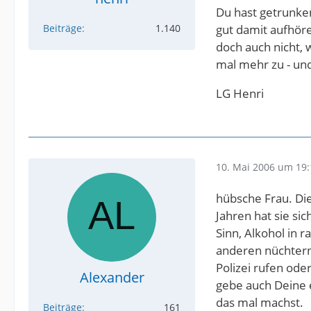
Du hast getrunken
Beiträge
1.140
gut damit aufhöre
doch auch nicht, 
mal mehr zu - un
LG Henri
10. Mai 2006 um 19:
hübsche Frau. Di
Jahren hat sie si
Sinn, Alkohol in
anderen nüchtern 
Polizei rufen ode
Alexander
gebe auch Deine e
das mal machst.
Beiträge
161