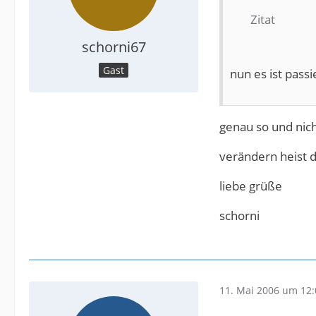
Zitat
schorni67
Gast
nun es ist passi
genau so und nich
verändern heist 
liebe grüße
schorni
11. Mai 2006 um 12: