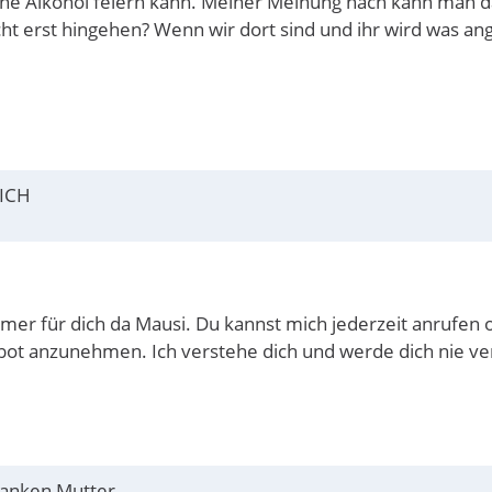
ne Alkohol feiern kann. Meiner Meinung nach kann man das
icht erst hingehen? Wenn wir dort sind und ihr wird was a
 ICH
 immer für dich da Mausi. Du kannst mich jederzeit anru
bot anzunehmen. Ich verstehe dich und werde dich nie v
kranken Mutter