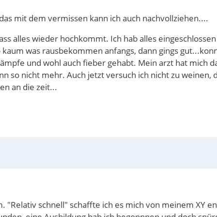
JA das mit dem vermissen kann ich auch nachvollziehen....
ass alles wieder hochkommt. Ich hab alles eingeschlossen 
 kaum was rausbekommen anfangs, dann gings gut...konnt
rämpfe und wohl auch fieber gehabt. Mein arzt hat mich 
nn so nicht mehr. Auch jetzt versuch ich nicht zu weinen
n an die zeit...
. "Relativ schnell" schaffte ich es mich von meinem XY entg
unden, eine Ausbildung hab ich begonnnen und doch spüre i