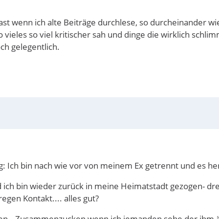
ast wenn ich alte Beiträge durchlese, so durcheinander wie
vieles so viel kritischer sah und dinge die wirklich schli
och gelegentlich.
eg: Ich bin nach wie vor von meinem Ex getrennt und es he
nd ich bin wieder zurück in meine Heimatstadt gezogen- d
egen Kontakt.... alles gut?
gen...Zusammenzucken wenn ich jemanden sehe der ihm ähn