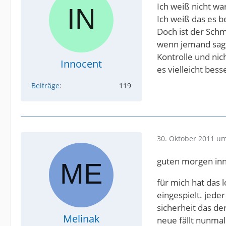
Ich weiß nicht wa
Ich weiß das es b
Doch ist der Schm
wenn jemand sagt, 
Kontrolle und ni
Innocent
es vielleicht bes
Beiträge
119
30. Oktober 2011 um
guten morgen inn
für mich hat das 
eingespielt. jede
sicherheit das de
Melinak
neue fällt nunma