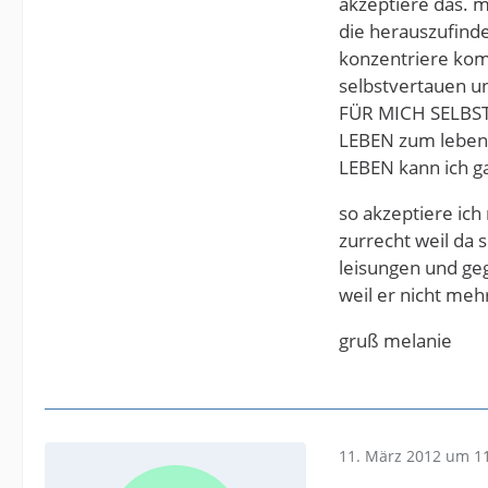
akzeptiere das. 
die herauszufinde
konzentriere kom
selbstvertauen un
FÜR MICH SELBST 
LEBEN zum lebens
LEBEN kann ich ga
so akzeptiere ic
zurrecht weil da 
leisungen und geg
weil er nicht mehr
gruß melanie
11. März 2012 um 1