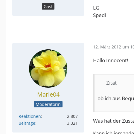
Gast
LG
Spedi
12. März 2012 um 1
Hallo Innocent!
Zitat
Marie04
ob ich aus Bequ
Moderatorin
Reaktionen
2.807
Was hat der Zusta
Beiträge
3.321
Kann ich jemande