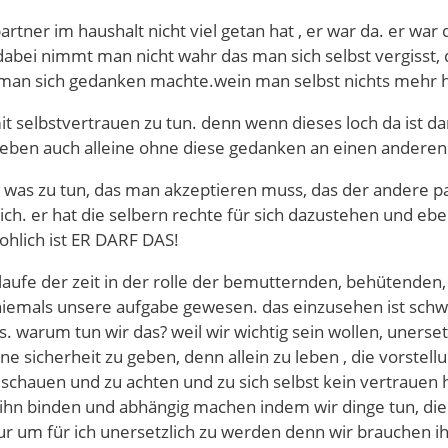
artner im haushalt nicht viel getan hat , er war da. er wa
dabei nimmt man nicht wahr das man sich selbst vergisst, d
man sich gedanken machte.wein man selbst nichts mehr hat
mit selbstvertrauen zu tun. denn wenn dieses loch da ist da
 leben auch alleine ohne diese gedanken an einen anderen
 was zu tun, das man akzeptieren muss, das der andere pa
ich. er hat die selbern rechte für sich dazustehen und ebe
ohlich ist ER DARF DAS!
 laufe der zeit in der rolle der bemutternden, behütend
er niemals unsere aufgabe gewesen. das einzusehen ist sc
. warum tun wir das? weil wir wichtig sein wollen, unerse
e sicherheit zu geben, denn allein zu leben , die vorstellu
 schauen und zu achten und zu sich selbst kein vertrauen
n ihn binden und abhängig machen indem wir dinge tun, d
ur um für ich unersetzlich zu werden denn wir brauchen ihn 