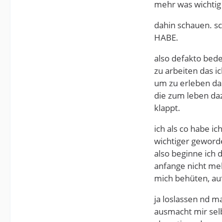
mehr was wichtig 
dahin schauen. s
HABE.
also defakto bede
zu arbeiten das i
um zu erleben das
die zum leben da
klappt.
ich als co habe i
wichtiger geworde
also beginne ich
anfange nicht meh
mich behüten, auf
ja loslassen nd m
ausmacht mir sel