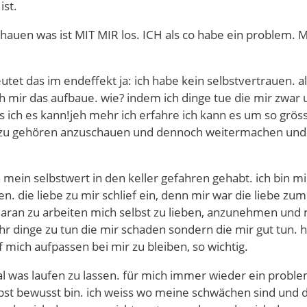
ist.
chauen was ist MIT MIR los. ICH als co habe ein problem
utet das im endeffekt ja: ich habe kein selbstvertrauen. a
ch mir das aufbaue. wie? indem ich dinge tue die mir zwa
 ich es kann!jeh mehr ich erfahre ich kann es um so grös
zu gehören anzuschauen und dennoch weitermachen und nic
ch mein selbstwert in den keller gefahren gehabt. ich bin
n. die liebe zu mir schlief ein, denn mir war die liebe zum
 daran zu arbeiten mich selbst zu lieben, anzunehmen und
r dinge zu tun die mir schaden sondern die mir gut tun. 
 mich aufpassen bei mir zu bleiben, so wichtig.
al was laufen zu lassen. für mich immer wieder ein prob
bst bewusst bin. ich weiss wo meine schwächen sind und 