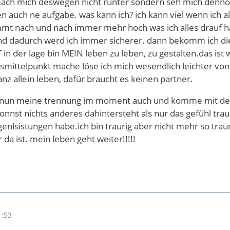
mach mich deswegen nicht runter sondern seh mich dennoch
n auch ne aufgabe. was kann ich? ich kann viel wenn ich al
mt nach und nach immer mehr hoch was ich alles drauf hab
d dadurch werd ich immer sicherer. dann bekomm ich die s
in der lage bin MEIN leben zu leben, zu gestalten.das i
mittelpunkt mache löse ich mich wesendlich leichter von
nz allein leben, dafür braucht es keinen partner.
h nun meine trennung im moment auch und komme mit der t
sonnst nichts anderes dahintersteht als nur das gefühl tra
enlsistungen habe.ich bin traurig aber nicht mehr so trau
 da ist. mein leben geht weiter!!!!!
1:53