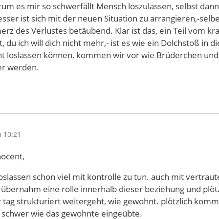
rum es mir so schwerfällt Mensch loszulassen, selbst dan
esser ist sich mit der neuen Situation zu arrangieren,-selb
erz des Verlustes betäubend. Klar ist das, ein Teil vom kr
du ich will dich nicht mehr,- ist es wie ein Dolchstoß in d
cht loslassen können, kommen wir vor wie Brüderchen un
ser werden.
 10:21
ocent,
loslassen schon viel mit kontrolle zu tun. auch mit vertrau
r übernahm eine rolle innerhalb dieser beziehung und plötz
r tag strukturiert weitergeht, wie gewohnt. plötzlich komm
l schwer wie das gewohnte eingeübte.