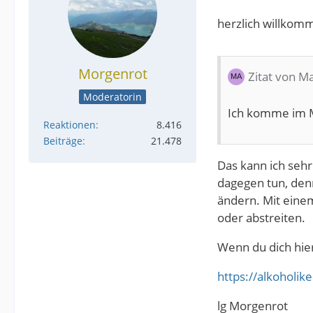
herzlich willkomm
Morgenrot
Zitat von M
Moderatorin
Ich komme im M
Reaktionen
8.416
Beiträge
21.478
Das kann ich sehr
dagegen tun, denn
ändern. Mit einem
oder abstreiten.
Wenn du dich hier
https://alkoholi
lg Morgenrot