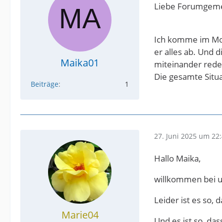
Liebe Forumgeme
Ich komme im Mome
er alles ab. Und
Maika01
miteinander rede
Die gesamte Situa
Beiträge
1
27. Juni 2025 um 22
Hallo Maika,
willkommen bei un
Leider ist es so,
Marie04
Und es ist so, da