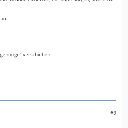
 an:
ngehörige" verschieben.
#3