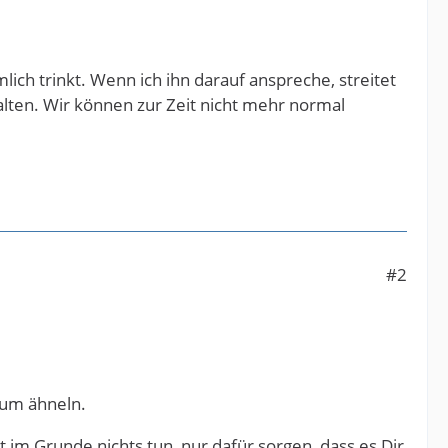
ch trinkt. Wenn ich ihn darauf anspreche, streitet
ten. Wir können zur Zeit nicht mehr normal
#2
orum ähneln.
 im Grunde nichts tun, nur dafür sorgen, dass es Dir