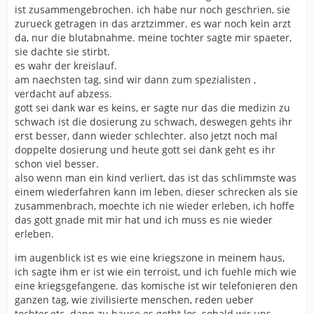
ist zusammengebrochen. ich habe nur noch geschrien, sie
zurueck getragen in das arztzimmer. es war noch kein arzt
da, nur die blutabnahme. meine tochter sagte mir spaeter,
sie dachte sie stirbt.
es wahr der kreislauf.
am naechsten tag, sind wir dann zum spezialisten ,
verdacht auf abzess.
gott sei dank war es keins, er sagte nur das die medizin zu
schwach ist die dosierung zu schwach, deswegen gehts ihr
erst besser, dann wieder schlechter. also jetzt noch mal
doppelte dosierung und heute gott sei dank geht es ihr
schon viel besser.
also wenn man ein kind verliert, das ist das schlimmste was
einem wiederfahren kann im leben, dieser schrecken als sie
zusammenbrach, moechte ich nie wieder erleben, ich hoffe
das gott gnade mit mir hat und ich muss es nie wieder
erleben.
im augenblick ist es wie eine kriegszone in meinem haus,
ich sagte ihm er ist wie ein terroist, und ich fuehle mich wie
eine kriegsgefangene. das komische ist wir telefonieren den
ganzen tag, wie zivilisierte menschen, reden ueber
tochter,etc. dann zu hause es getht los, sobald wir uns