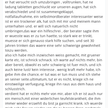
er hat versucht sich umzubringen , volltrunken, hat ne
ladung tabletten geschluckt vor unseren augen, hat sich
verabschiedet und ist susammengeklappt.
notfallaufnahme, ein selbstmordberater interessanter weise
ist er ein trockener alk, hat sich mit mir und meinem mann
unterhalten und. er will sich natuerlich nicht
umbringen,das war ein hilfeschrei , der berater sagte ihm
er wuesste was er zu tun haette, so stark wie er trinkt,
muesse er sich genauso stark hilfe suchen. und seit 30
jahren trinken das waere eine sehr schwierige gewohnheit
loszu werden.
also ich habe mich inzwischen weiss gemacht, mit gruener
karte etc, ist schnick schnack. ich warte auf nichts mehr, bin
aber bereit, obwohl es sehr schwierig ist fuer mich, und ich
auch keine lust/ kein interesse , wenig kraft mehr habe, ich
gebe ihm die chance, er tut was er tun muss und ich stehe
an seiner seite.ultimatum, tut er es nicht, kriege ich ne
einstweilige verfuegung, kriege ihn raus aus dem haus und
schlusstrich.
verdient hat er ncihts mehr von mir, aber ich er ist auch nur
ein mensch,mit einer widerlichen teufelskrankheit, die ihm
immer wieder erzaehlt du bist ja garnicht krank. ich wuerde