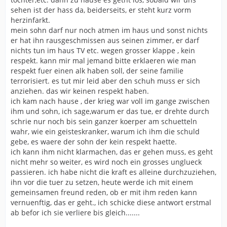
sehen ist der hass da, beiderseits, er steht kurz vorm
herzinfarkt.
mein sohn darf nur noch atmen im haus und sonst nichts
er hat ihn rausgeschmissen aus seinen zimmer, er darf
nichts tun im haus TV etc. wegen grosser klappe , kein
respekt. kann mir mal jemand bitte erklaeren wie man
respekt fuer einen alk haben soll, der seine familie
terrorisiert. es tut mir leid aber den schuh muss er sich
anziehen. das wir keinen respekt haben.
ich kam nach hause , der krieg war voll im gange zwischen
ihm und sohn, ich sage,warum er das tue, er drehte durch
schrie nur noch bis sein ganzer koerper am schuetteln
wahr, wie ein geisteskranker, warum ich ihm die schuld
gebe, es waere der sohn der kein respekt haette.
ich kann ihm nicht klarmachen, das er gehen muss, es geht
nicht mehr so weiter, es wird noch ein grosses unglueck
passieren. ich habe nicht die kraft es alleine durchzuziehen,
ihn vor die tuer zu setzen, heute werde ich mit einem
gemeinsamen freund reden, ob er mit ihm reden kann
vernuenftig, das er geht., ich schicke diese antwort erstmal
ab befor ich sie verliere bis gleich.......