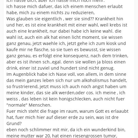
ich hasse dich, aber ich hasse mich noch mehr.
ich hasse mich dafuer, das ich einem menschen erlaubt
habe, mich zu einem nichts zu reduzieren,
Was glauben sie eigentlich , wer sie sind?? Krankheit hin
und her, es ist eine krankheit mit einer wahl, weil krebs ist
auch eine krankheit, nur dabei habe ich keine wahl. die
wahl ist, auch ein alk hat einen licht moment, sie wissen
ganz genau, jetzt waehle ich, jetzt gehe ich zum kiosk und
kaufe mir ne flasche, so sie tuen es bewusst, sie wissen
ganz genau, es erfolgt eine konsequenz, nach dem trinken,
aber es ist ihnen sch..egal. denn sie wollen ja bloss einen
drink, einer ist zuviel und hundert sind nicht genug.
Im Augenblick habe ich Nase voll, von allem, in dem sinne
das mein ganzes leben sich nur um alkoholismus handelt,
so frustrierend, jetzt muss ich auch noch angst haben um
meine kinder, das sie alk werden,oder cos. ich meine , ich
weiss , das leben ist kein honigschlecken, auch nicht fuer
"normale" Menschen.
Fuer mich steht die frage im raum, warum Gott es erlaaubt
hat, fuer mich hier auf dieser erde zu sein, was ist dre
Grund?
eben noch schlimmer mit mir, da ich ein wunderkind bin,
meine mutter war 20, hat einen riesengrossen tumor,