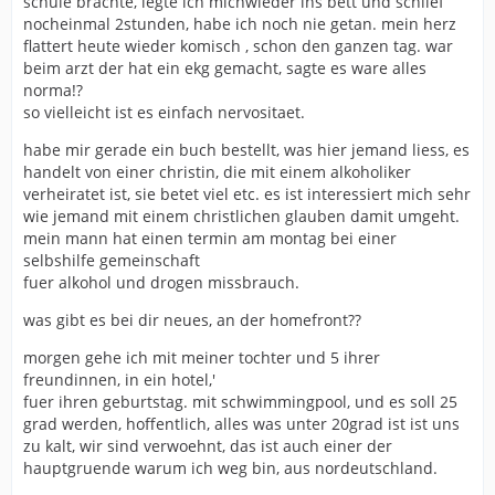
schule brachte, legte ich michwieder ins bett und schlief
nocheinmal 2stunden, habe ich noch nie getan. mein herz
flattert heute wieder komisch , schon den ganzen tag. war
beim arzt der hat ein ekg gemacht, sagte es ware alles
norma!?
so vielleicht ist es einfach nervositaet.
habe mir gerade ein buch bestellt, was hier jemand liess, es
handelt von einer christin, die mit einem alkoholiker
verheiratet ist, sie betet viel etc. es ist interessiert mich sehr
wie jemand mit einem christlichen glauben damit umgeht.
mein mann hat einen termin am montag bei einer
selbshilfe gemeinschaft
fuer alkohol und drogen missbrauch.
was gibt es bei dir neues, an der homefront??
morgen gehe ich mit meiner tochter und 5 ihrer
freundinnen, in ein hotel,'
fuer ihren geburtstag. mit schwimmingpool, und es soll 25
grad werden, hoffentlich, alles was unter 20grad ist ist uns
zu kalt, wir sind verwoehnt, das ist auch einer der
hauptgruende warum ich weg bin, aus nordeutschland.