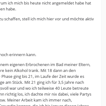
arum ich mich bis heute nicht angemeldet habe hat
esen habe.
u schaffen, stell ich mich hier vor und möchte aktiv
 noch erinnern kann.
 meinem eigenen Erbrochenen im Bad meiner Eltern,
hre kein Alkohol trank. Mit 18 dann an den
hase ging bis 21, im Laufe der Zeit wurde es
e am Stück. Mit 21 ging ich für 3,5 Jahre nach
gsvoll war und wo ich teilweise 40 Leute betreute
richtig los, ich dachte mir nix dabei, viele Partys
sw. Meiner Arbeit kam ich immer nach,
Freundin kennen, die ich bis Januar diesen Jahres