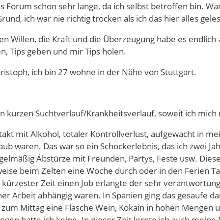
es Forum schon sehr lange, da ich selbst betroffen bin. W
und, ich war nie richtig trocken als ich das hier alles gel
en Willen, die Kraft und die Überzeugung habe es endlich z
n, Tips geben und mir Tips holen.
istoph, ich bin 27 wohne in der Nähe von Stuttgart.
n kurzen Suchtverlauf/Krankheitsverlauf, soweit ich mich
takt mit Alkohol, totaler Kontrollverlust, aufgewacht in
aub waren. Das war so ein Schockerlebnis, das ich zwei Ja
lmäßig Ábstürze mit Freunden, Partys, Feste usw. Diese P
weise beim Zelten eine Woche durch oder in den Ferien Tag
n kürzester Zeit einen Job erlangte der sehr verantwortun
er Arbeit abhängig waren. In Spanien ging das gesaufe dann 
 zum Mittag eine Flasche Wein, Kokain in hohen Mengen u
gen hatte ich keine. In dieser Zeit lernte ich auch meine 