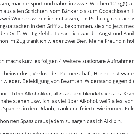
sen, machte Sport und nahm in zwwei Wochen 12 kg(!) zu.
aus allen Schichten, vom Bänker bis zum Obdachlosen. Ic
zwei Wochen wurde ich entlassen, die Pschologin sprach 
ngstattacken in den Griff zu bekommen, sie sind jetzt med
n Griff. Weit gefehlt. Tatsächlich war die Angst und Pani
chon im Zug trank ich wieder zwei Bier. Meine Freundin holt
, ich machs kurz, es folgten 4 weitere stationäre Aufnahmen
heinverlust, Verlust der Partnerschaft, Höhepunkt war ei
 wieder. Beleidigung von Beamten, Widerstand gegen di
ur ich bin Alkoholiker, alles andere blendete ich aus. K
nahe stehen usw. Ich las viel über Alkohol, weiß alles, von
ch Spanien in den Urlaub, trank und feierte wie immer. Kok
hon nen Spass draus jedem zu sagen das ich Alki bin.
anien wiedergekommen, passierte das was ich mir nicht er