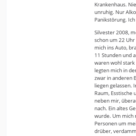
Krankenhaus. Nie 
unruhig. Nur Alko
Panikstörung. Ich
Silvester 2008, m
schon um 22 Uhr 
mich ins Auto, br
11 Stunden und a
waren wohl stark
legten mich in de
zwar in anderen 
liegen gelassen. 
Raum, Esstische u
neben mir, überau
nach. Ein altes G
wurde. Um mich r
Personen um mein 
drüber, verdammt 