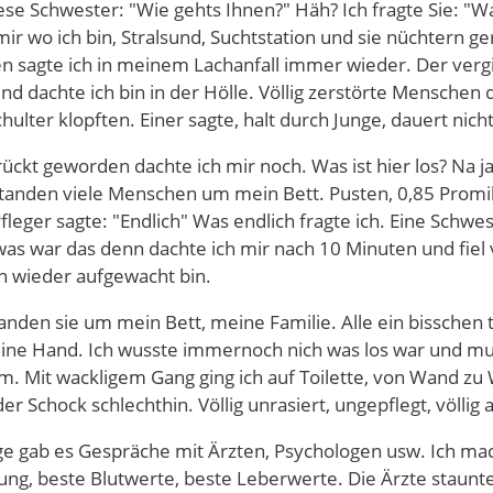
se Schwester: "Wie gehts Ihnen?" Häh? Ich fragte Sie: "Wa
mir wo ich bin, Stralsund, Suchtstation und sie nüchtern ge
 sagte ich in meinem Lachanfall immer wieder. Der verging
d dachte ich bin in der Hölle. Völlig zerstörte Menschen di
hulter klopften. Einer sagte, halt durch Junge, dauert nic
rrückt geworden dachte ich mir noch. Was ist hier los? Na ja
standen viele Menschen um mein Bett. Pusten, 0,85 Promil
Pfleger sagte: "Endlich" Was endlich fragte ich. Eine Schwe
was war das denn dachte ich mir nach 10 Minuten und fiel v
ch wieder aufgewacht bin.
tanden sie um mein Bett, meine Familie. Alle ein bisschen
ine Hand. Ich wusste immernoch nich was los war und muss
 um. Mit wackligem Gang ging ich auf Toilette, von Wand z
der Schock schlechthin. Völlig unrasiert, ungepflegt, völli
ge gab es Gespräche mit Ärzten, Psychologen usw. Ich m
nung, beste Blutwerte, beste Leberwerte. Die Ärzte staunte