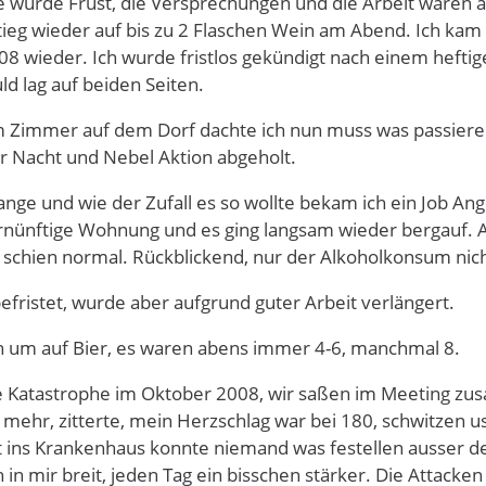
e wurde Frust, die Versprechungen und die Arbeit waren all
ieg wieder auf bis zu 2 Flaschen Wein am Abend. Ich kam 
08 wieder. Ich wurde fristlos gekündigt nach einem hefti
ld lag auf beiden Seiten.
 Zimmer auf dem Dorf dachte ich nun muss was passieren
r Nacht und Nebel Aktion abgeholt.
lange und wie der Zufall es so wollte bekam ich ein Job A
vernünftige Wohnung und es ging langsam wieder bergauf
s schien normal. Rückblickend, nur der Alkoholkonsum nich
efristet, wurde aber aufgrund guter Arbeit verlängert.
in um auf Bier, es waren abens immer 4-6, manchmal 8.
e Katastrophe im Oktober 2008, wir saßen im Meeting zus
mehr, zitterte, mein Herzschlag war bei 180, schwitzen u
rt ins Krankenhaus konnte niemand was festellen ausser d
 in mir breit, jeden Tag ein bisschen stärker. Die Attacke