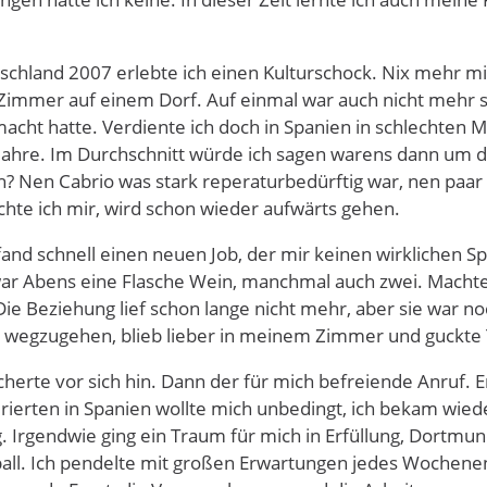
chland 2007 erlebte ich einen Kulturschock. Nix mehr mi
Zimmer auf einem Dorf. Auf einmal war auch nicht mehr sov
macht hatte. Verdiente ich doch in Spanien in schlechten 
Jahre. Im Durchschnitt würde ich sagen warens dann um d
ch? Nen Cabrio was stark reperaturbedürftig war, nen pa
achte ich mir, wird schon wieder aufwärts gehen.
 fand schnell einen neuen Job, der mir keinen wirklichen S
r Abens eine Flasche Wein, manchmal auch zwei. Machte mi
Die Beziehung lief schon lange nicht mehr, aber sie war 
wegzugehen, blieb lieber in meinem Zimmer und guckte 
herte vor sich hin. Dann der für mich befreiende Anruf. 
rierten in Spanien wollte mich unbedingt, ich bekam wiede
. Irgendwie ging ein Traum für mich in Erfüllung, Dortmu
ball. Ich pendelte mit großen Erwartungen jedes Wochene