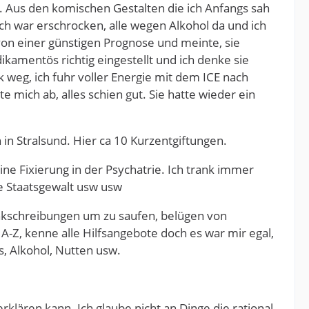
 Aus den komischen Gestalten die ich Anfangs sah
h war erschrocken, alle wegen Alkohol da und ich
von einer günstigen Prognose und meinte, sie
ikamentös richtig eingestellt und ich denke sie
k weg, ich fuhr voller Energie mit dem ICE nach
e mich ab, alles schien gut. Sie hatte wieder ein
 in Stralsund. Hier ca 10 Kurzentgiftungen.
ne Fixierung in der Psychatrie. Ich trank immer
e Staatsgewalt usw usw
rankschreibungen um zu saufen, belügen von
 A-Z, kenne alle Hilfsangebote doch es war mir egal,
s, Alkohol, Nutten usw.
klären kann. Ich glaube nicht an Dinge die rational