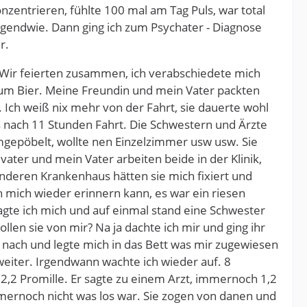
zentrieren, fühlte 100 mal am Tag Puls, war total
irgendwie. Dann ging ich zum Psychater - Diagnose
r.
. Wir feierten zusammen, ich verabschiedete mich
zum Bier. Meine Freundin und mein Vater packten
 Ich weiß nix mehr von der Fahrt, sie dauerte wohl
 nach 11 Stunden Fahrt. Die Schwestern und Ärzte
mgepöbelt, wollte nen Einzelzimmer usw usw. Sie
ater und mein Vater arbeiten beide in der Klinik,
nderen Krankenhaus hätten sie mich fixiert und
h mich wieder erinnern kann, es war ein riesen
ragte ich mich und auf einmal stand eine Schwester
llen sie von mir? Na ja dachte ich mir und ging ihr
r nach und legte mich in das Bett was mir zugewiesen
iter. Irgendwann wachte ich wieder auf. 8
 2,2 Promille. Er sagte zu einem Arzt, immernoch 1,2
mmernoch nicht was los war. Sie zogen von danen und