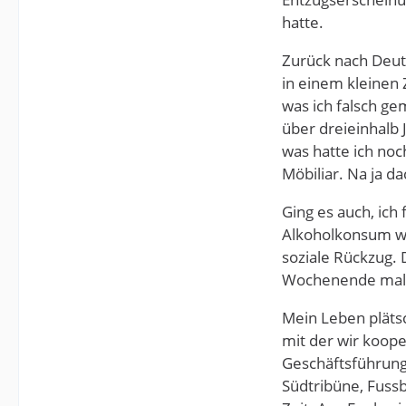
hatte.
Zurück nach Deuts
in einem kleinen 
was ich falsch ge
über dreieinhalb 
was hatte ich no
Möbiliar. Na ja d
Ging es auch, ich
Alkoholkonsum wa
soziale Rückzug. 
Wochenende mal 
Mein Leben plätsc
mit der wir koope
Geschäftsführung
Südtribüne, Fuss