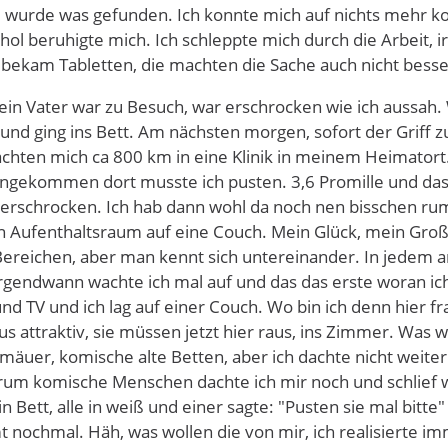
wurde was gefunden. Ich konnte mich auf nichts mehr kon
hol beruhigte mich. Ich schleppte mich durch die Arbeit, 
 bekam Tabletten, die machten die Sache auch nicht besse
ein Vater war zu Besuch, war erschrocken wie ich aussah
und ging ins Bett. Am nächsten morgen, sofort der Griff 
achten mich ca 800 km in eine Klinik in meinem Heimatort.
ngekommen dort musste ich pusten. 3,6 Promille und das
 erschrocken. Ich hab dann wohl da noch nen bisschen ru
n Aufenthaltsraum auf eine Couch. Mein Glück, mein Großv
Bereichen, aber man kennt sich untereinander. In jedem a
Irgendwann wachte ich mal auf und das das erste woran ic
nd TV und ich lag auf einer Couch. Wo bin ich denn hier f
s attraktiv, sie müssen jetzt hier raus, ins Zimmer. Was wo
emäuer, komische alte Betten, aber ich dachte nicht weite
um komische Menschen dachte ich mir noch und schlief we
Bett, alle in weiß und einer sagte: "Pusten sie mal bitte"
nochmal. Häh, was wollen die von mir, ich realisierte i