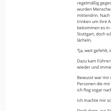
regelmäßig geges
wurden Menschen 
mittendrin. Nach 
trinken um ihre A
bekommen es in de
Stuttgart, doch s
lächeln.
Tja, weit gefehlt
Dazu kam Führersc
wieder und immer
Bewusst war mir n
Personen die mir 
ich flog sogar na
Ich machte mir sc
Doch dann, aus Sp