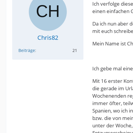
Ich verfolge dies
einen einfachen Gr
Da ich nun aber d
mit euch schreibe
Chris82
Mein Name ist Chr
Beiträge
21
Ich gebe mal eine
Mit 16 erster Kon
die gerade im Url
Wochenenden rege
immer öfter, teil
Spanien, wo ich i
bzw. die von mein
unter der Woche,
Entzugserscheinun