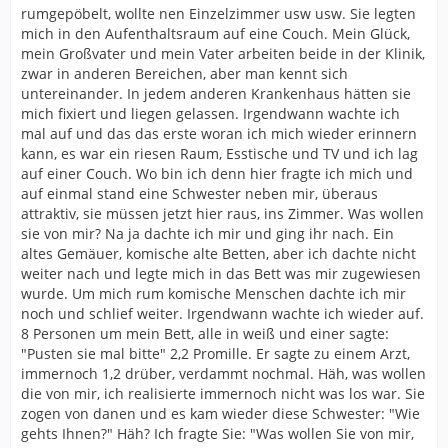
rumgepöbelt, wollte nen Einzelzimmer usw usw. Sie legten
mich in den Aufenthaltsraum auf eine Couch. Mein Glück,
mein Großvater und mein Vater arbeiten beide in der Klinik,
zwar in anderen Bereichen, aber man kennt sich
untereinander. In jedem anderen Krankenhaus hätten sie
mich fixiert und liegen gelassen. Irgendwann wachte ich
mal auf und das das erste woran ich mich wieder erinnern
kann, es war ein riesen Raum, Esstische und TV und ich lag
auf einer Couch. Wo bin ich denn hier fragte ich mich und
auf einmal stand eine Schwester neben mir, überaus
attraktiv, sie müssen jetzt hier raus, ins Zimmer. Was wollen
sie von mir? Na ja dachte ich mir und ging ihr nach. Ein
altes Gemäuer, komische alte Betten, aber ich dachte nicht
weiter nach und legte mich in das Bett was mir zugewiesen
wurde. Um mich rum komische Menschen dachte ich mir
noch und schlief weiter. Irgendwann wachte ich wieder auf.
8 Personen um mein Bett, alle in weiß und einer sagte:
"Pusten sie mal bitte" 2,2 Promille. Er sagte zu einem Arzt,
immernoch 1,2 drüber, verdammt nochmal. Häh, was wollen
die von mir, ich realisierte immernoch nicht was los war. Sie
zogen von danen und es kam wieder diese Schwester: "Wie
gehts Ihnen?" Häh? Ich fragte Sie: "Was wollen Sie von mir,