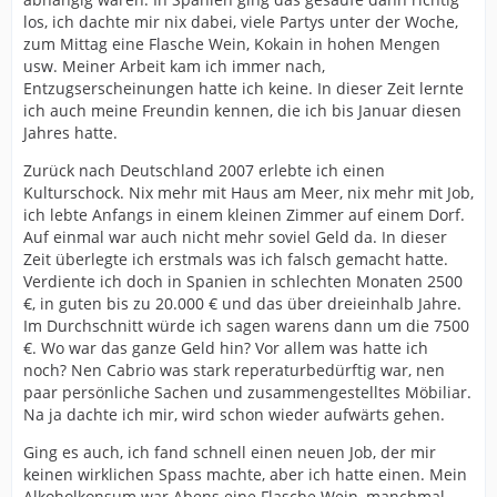
los, ich dachte mir nix dabei, viele Partys unter der Woche,
zum Mittag eine Flasche Wein, Kokain in hohen Mengen
usw. Meiner Arbeit kam ich immer nach,
Entzugserscheinungen hatte ich keine. In dieser Zeit lernte
ich auch meine Freundin kennen, die ich bis Januar diesen
Jahres hatte.
Zurück nach Deutschland 2007 erlebte ich einen
Kulturschock. Nix mehr mit Haus am Meer, nix mehr mit Job,
ich lebte Anfangs in einem kleinen Zimmer auf einem Dorf.
Auf einmal war auch nicht mehr soviel Geld da. In dieser
Zeit überlegte ich erstmals was ich falsch gemacht hatte.
Verdiente ich doch in Spanien in schlechten Monaten 2500
€, in guten bis zu 20.000 € und das über dreieinhalb Jahre.
Im Durchschnitt würde ich sagen warens dann um die 7500
€. Wo war das ganze Geld hin? Vor allem was hatte ich
noch? Nen Cabrio was stark reperaturbedürftig war, nen
paar persönliche Sachen und zusammengestelltes Möbiliar.
Na ja dachte ich mir, wird schon wieder aufwärts gehen.
Ging es auch, ich fand schnell einen neuen Job, der mir
keinen wirklichen Spass machte, aber ich hatte einen. Mein
Alkoholkonsum war Abens eine Flasche Wein, manchmal