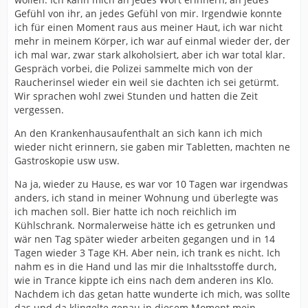
Gefühl von ihr, an jedes Gefühl von mir. Irgendwie konnte
ich für einen Moment raus aus meiner Haut, ich war nicht
mehr in meinem Körper, ich war auf einmal wieder der, der
ich mal war, zwar stark alkoholsiert, aber ich war total klar.
Gespräch vorbei, die Polizei sammelte mich von der
Raucherinsel wieder ein weil sie dachten ich sei getürmt.
Wir sprachen wohl zwei Stunden und hatten die Zeit
vergessen.
An den Krankenhausaufenthalt an sich kann ich mich
wieder nicht erinnern, sie gaben mir Tabletten, machten ne
Gastroskopie usw usw.
Na ja, wieder zu Hause, es war vor 10 Tagen war irgendwas
anders, ich stand in meiner Wohnung und überlegte was
ich machen soll. Bier hatte ich noch reichlich im
Kühlschrank. Normalerweise hätte ich es getrunken und
wär nen Tag später wieder arbeiten gegangen und in 14
Tagen wieder 3 Tage KH. Aber nein, ich trank es nicht. Ich
nahm es in die Hand und las mir die Inhaltsstoffe durch,
wie in Trance kippte ich eins nach dem anderen ins Klo.
Nachdem ich das getan hatte wunderte ich mich, was sollte
das und da klingelte genau in diesem Moment mein