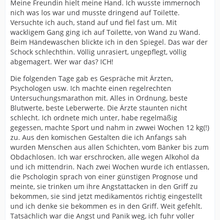
Meine Freundin hielt meine Hand. Ich wusste immernoch
nich was los war und musste dringend auf Toilette.
Versuchte ich auch, stand auf und fiel fast um. Mit
wackligem Gang ging ich auf Toilette, von Wand zu Wand.
Beim Händewaschen blickte ich in den Spiegel. Das war der
Schock schlechthin. Völlig unrasiert, ungepflegt, völlig
abgemagert. Wer war das? ICH!
Die folgenden Tage gab es Gespräche mit Ärzten,
Psychologen usw. Ich machte einen regelrechten
Untersuchungsmarathon mit. Alles in Ordnung, beste
Blutwerte, beste Leberwerte. Die Ärzte staunten nicht
schlecht. Ich ordnete mich unter, habe regelmäßig
gegessen, machte Sport und nahm in zwwei Wochen 12 kg(!)
zu. Aus den komischen Gestalten die ich Anfangs sah
wurden Menschen aus allen Schichten, vom Bänker bis zum
Obdachlosen. Ich war erschrocken, alle wegen Alkohol da
und ich mittendrin. Nach zwei Wochen wurde ich entlassen,
die Pschologin sprach von einer günstigen Prognose und
meinte, sie trinken um ihre Angstattacken in den Griff zu
bekommen, sie sind jetzt medikamentös richtig eingestellt
und ich denke sie bekommen es in den Griff. Weit gefehlt.
Tatsächlich war die Angst und Panik weg, ich fuhr voller