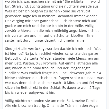
wo bin ich, was machen sie mit mir" Sie erklärte mir wo ich
bin, Stralsund, Suchtstation und sie nüchtern gerade aus.
Was ist los? Ich begann zu lachen - Sind sie verrückt
geworden sagte ich in meinem Lachanfall immer wieder.
Der verging mir aber ganz schnell. Ich richtete mich auf,
guckte um mich und dachte ich bin in der Hölle. Völlig
zerstörte Menschen die mich mitleidig anguckten, sich bei
mir vorstellten und mir auf die Schulter klopften. Einer
sagte, halt durch Junge, dauert nicht mehr lange.
Sind jetzt alle verrückt geworden dachte ich mir noch. Was
ist hier los? Na ja, ich schlief wieder, schwitzte das ganze
Bett voll und zitterte. Wieder standen viele Menschen um
mein Bett. Pusten, 0,85 Promille. Auf einmal atmeten alle
auf, waren auf einmal fröhlich und der Pfleger sagte:
"Endlich" Was endlich fragte ich. Eine Schwester gab mir 4
kleine Tabletten die ich ohne zu fragen schluckte. Boah, was
war das denn dachte ich mir nach 10 Minuten und fiel vom
sitzen im Bett direkt in den Schlaf. Es dauerte wohl 2 Tage
bis ich wieder aufgewacht bin.
Völlig nüchtern standen sie um mein Bett, meine Familie.
Alle ein bisschen traurig, Oma hatte Tränen in den Augen.