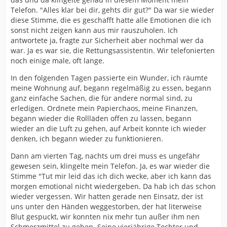
Telefon. "Alles klar bei dir, gehts dir gut?" Da war sie wieder
diese Stimme, die es geschafft hatte alle Emotionen die ich
sonst nicht zeigen kann aus mir rauszuholen. Ich
antwortete ja, fragte zur Sicherheit aber nochmal wer da
war. Ja es war sie, die Rettungsassistentin. Wir telefonierten
noch einige male, oft lange.
In den folgenden Tagen passierte ein Wunder, ich räumte
meine Wohnung auf, begann regelmäßig zu essen, begann
ganz einfache Sachen, die für andere normal sind, zu
erledigen. Ordnete mein Papierchaos, meine Finanzen,
begann wieder die Rollläden offen zu lassen, begann
wieder an die Luft zu gehen, auf Arbeit konnte ich wieder
denken, ich begann wieder zu funktionieren.
Dann am vierten Tag, nachts um drei muss es ungefähr
gewesen sein, klingelte mein Telefon. Ja, es war wieder die
Stimme "Tut mir leid das ich dich wecke, aber ich kann das
morgen emotional nicht wiedergeben. Da hab ich das schon
wieder vergessen. Wir hatten gerade nen Einsatz, der ist
uns unter den Händen weggestorben, der hat literweise
Blut gespuckt, wir konnten nix mehr tun außer ihm nen
Schmerzmittel zu geben. Seine vierjährige Tochter und