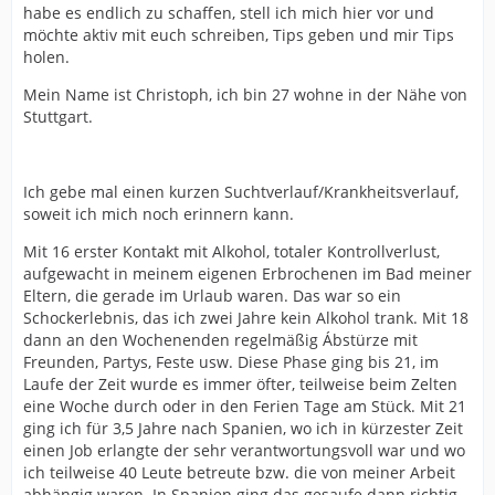
habe es endlich zu schaffen, stell ich mich hier vor und
möchte aktiv mit euch schreiben, Tips geben und mir Tips
holen.
Mein Name ist Christoph, ich bin 27 wohne in der Nähe von
Stuttgart.
Ich gebe mal einen kurzen Suchtverlauf/Krankheitsverlauf,
soweit ich mich noch erinnern kann.
Mit 16 erster Kontakt mit Alkohol, totaler Kontrollverlust,
aufgewacht in meinem eigenen Erbrochenen im Bad meiner
Eltern, die gerade im Urlaub waren. Das war so ein
Schockerlebnis, das ich zwei Jahre kein Alkohol trank. Mit 18
dann an den Wochenenden regelmäßig Ábstürze mit
Freunden, Partys, Feste usw. Diese Phase ging bis 21, im
Laufe der Zeit wurde es immer öfter, teilweise beim Zelten
eine Woche durch oder in den Ferien Tage am Stück. Mit 21
ging ich für 3,5 Jahre nach Spanien, wo ich in kürzester Zeit
einen Job erlangte der sehr verantwortungsvoll war und wo
ich teilweise 40 Leute betreute bzw. die von meiner Arbeit
abhängig waren. In Spanien ging das gesaufe dann richtig