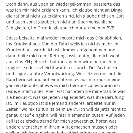
Doch dann, aus Spanien wiedergekommen, passierte das
was ich mir nicht erklären kann. Ich glaube nicht an Dinge
die rational nicht zu erklären sind, ich glaube nicht an Gott
und auch sonst glaube ich nicht an übermenschliche
Fähigkeiten, im Grunde glaube ich nur an meinen BVB
Spass beiseite, mal wieder musste mich das DRK abholen,
ins Krankenhaus. Von der Fahrt weiß ich nichts mehr. Im
Krankenhaus wurde ich wie immer aufgenommen und
dann holte mich eine Rettungsassistentin, die mich wohl
auch ins KH gebracht hat raus, gehen wir eine rauchen
fragte sie oder vielleicht war ich es auch. Der Arzt nickte
und sagte auf ihre Verantwortung. Wir setzten uns auf die
Raucherinsel und auf einmal kam es aus mir raus, meine
ganzen Gefühle, alles was mich bedrückt, alles woran ich
leide, einfach alles. Aber erst nachdem sie mir erzählte was
sie bedrückt, was sie jeden Tag erleidet, was ihre Berufung
ist. Im Hauptjob ist sie jemand anderes, arbeitet nur in
Zeiten "wo nix zu tun ist beim DRK". Ich will da jetzt nicht so
genau drauf eingehn, will hier niemanden outen. Auf jeden
Fall ist es erschütternd für mich gewesen zu hören was
andere Menschen in ihrem Alltag machen müssen oder
wollen. Ich kann mich an jedes Wort erinnern, an jedes