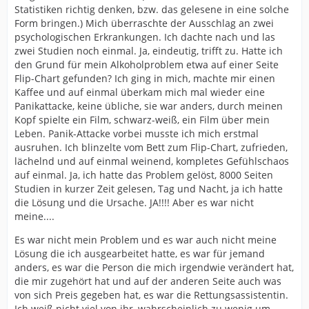
Statistiken richtig denken, bzw. das gelesene in eine solche
Form bringen.) Mich überraschte der Ausschlag an zwei
psychologischen Erkrankungen. Ich dachte nach und las
zwei Studien noch einmal. Ja, eindeutig, trifft zu. Hatte ich
den Grund für mein Alkoholproblem etwa auf einer Seite
Flip-Chart gefunden? Ich ging in mich, machte mir einen
Kaffee und auf einmal überkam mich mal wieder eine
Panikattacke, keine übliche, sie war anders, durch meinen
Kopf spielte ein Film, schwarz-weiß, ein Film über mein
Leben. Panik-Attacke vorbei musste ich mich erstmal
ausruhen. Ich blinzelte vom Bett zum Flip-Chart, zufrieden,
lächelnd und auf einmal weinend, kompletes Gefühlschaos
auf einmal. Ja, ich hatte das Problem gelöst, 8000 Seiten
Studien in kurzer Zeit gelesen, Tag und Nacht, ja ich hatte
die Lösung und die Ursache. JA!!!! Aber es war nicht
meine....
Es war nicht mein Problem und es war auch nicht meine
Lösung die ich ausgearbeitet hatte, es war für jemand
anders, es war die Person die mich irgendwie verändert hat,
die mir zugehört hat und auf der anderen Seite auch was
von sich Preis gegeben hat, es war die Rettungsassistentin.
Ich weiß nicht viel von ihr, wahrscheinlich zu wenig um