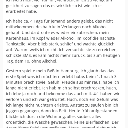
gesichert zu sagen das es wirklich so ist wie ich es
erarbeitet habe.
Ich habe ca. 4 Tage für jemand anders gelebt, das nicht
mitbekommen, deshalb kein Verlangen nach Alkohol
gehabt. Und da drohte es wieder einzubrechen, mein
Kartenhaus, im Kopf wieder Alkohol, im Kopf die nächste
Tankstelle. Aber blieb stark, schlief und wachte glücklich
auf. Warum weiß ich nicht. Ich versuchte sie zu erreichen,
schickte SMS, es kam nichts mehr zurück, bis zum heutigen
Tag, dem 10. ohne Alkohol.
Gestern spielte mein BVB in Hamburg, ich glaub das das
erste Spiel was ich nüchtern erlebt habe, beim 1:1 nach 3
Minuten brach soviel Gefühl Freude aus mir raus, habe ich
lange nicht erlebt. Ich hab mich selbst erschrocken, huch,
ich lebe ja noch und bekomme das auch mit. 4:1 haben wir
verloren und ich war gefrustet. Huch, noch ein Gefühl was
ich lange nicht nüchtern erlebte. Anstatt zu saufen bin ich
joggen gegangen, dann ins Bett. Heute früh aufgestanden
blickte ich durch die Wohnung, alles sauber, alles
ordentlich, die Wäsche gewaschen, keine Bierflaschen. Der
Ärger übers Spiel war verflogen. Nanu, normal zieht mich