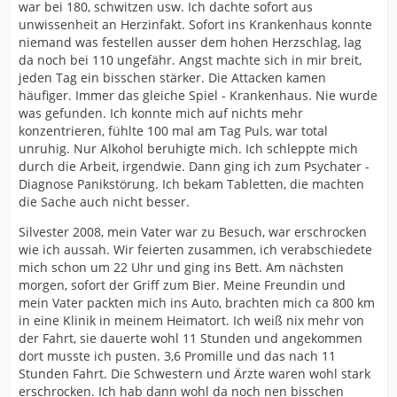
war bei 180, schwitzen usw. Ich dachte sofort aus
unwissenheit an Herzinfakt. Sofort ins Krankenhaus konnte
niemand was festellen ausser dem hohen Herzschlag, lag
da noch bei 110 ungefähr. Angst machte sich in mir breit,
jeden Tag ein bisschen stärker. Die Attacken kamen
häufiger. Immer das gleiche Spiel - Krankenhaus. Nie wurde
was gefunden. Ich konnte mich auf nichts mehr
konzentrieren, fühlte 100 mal am Tag Puls, war total
unruhig. Nur Alkohol beruhigte mich. Ich schleppte mich
durch die Arbeit, irgendwie. Dann ging ich zum Psychater -
Diagnose Panikstörung. Ich bekam Tabletten, die machten
die Sache auch nicht besser.
Silvester 2008, mein Vater war zu Besuch, war erschrocken
wie ich aussah. Wir feierten zusammen, ich verabschiedete
mich schon um 22 Uhr und ging ins Bett. Am nächsten
morgen, sofort der Griff zum Bier. Meine Freundin und
mein Vater packten mich ins Auto, brachten mich ca 800 km
in eine Klinik in meinem Heimatort. Ich weiß nix mehr von
der Fahrt, sie dauerte wohl 11 Stunden und angekommen
dort musste ich pusten. 3,6 Promille und das nach 11
Stunden Fahrt. Die Schwestern und Ärzte waren wohl stark
erschrocken. Ich hab dann wohl da noch nen bisschen