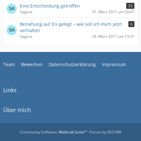
Eine Entscheidung getroffen
33
Sagara
31. März 2011 um 20:47
Beziehung auf Eis gelegt – wie soll ich mich jetzt
6
verhalten
Sagara
24. März 2011 um 13:31
Team
Bewerben
Datenschutzerklärung
Impressum
Links
Über mich
Community-Software:
WoltLab Suite™
· Forum by
SEO NW