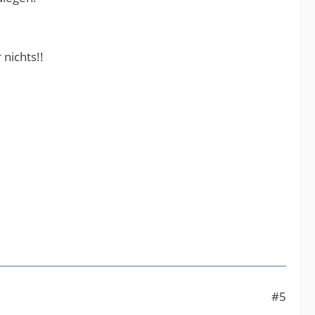
 nichts!!
#5