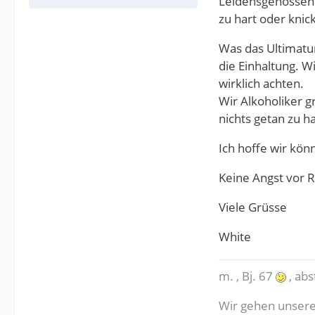
Leidensgenossen a
zu hart oder knic
Was das Ultimatum
die Einhaltung. 
wirklich achten.
Wir Alkoholiker 
nichts getan zu h
Ich hoffe wir kön
Keine Angst vor R
Viele Grüsse
White
m. , Bj. 67
, abs
Wir gehen unseren