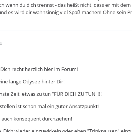
ch wenn du dich trennst - das heißt nicht, dass er mit dem
und es wird dir wahnsinnig viel Spaß machen! Ohne sein P
4
Dich recht herzlich hier im Forum!
eine lange Odysee hinter Dir!
chste Zeit, etwas zu tun "FÜR DICH ZU TUN"!!!
stellen ist schon mal ein guter Ansatzpunkt!
 auch konsequent durchziehen!
n, Dich wieder einzuwickeln oder eben "Trinkpausen" einz