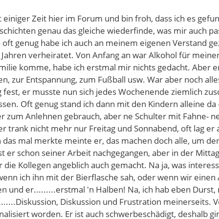
it einiger Zeit hier im Forum und bin froh, dass ich es ge
chichten genau das gleiche wiederfinde, was mir auch passie
 oft genug habe ich auch an meinem eigenen Verstand gez
25 Jahren verheiratet. Von Anfang an war Alkohol für mein
milie komme, habe ich erstmal mir nichts gedacht. Aber 
n, zur Entspannung, zum Fußball usw. War aber noch alles
fest, er musste nun sich jedes Wochenende ziemlich zusch
en. Oft genug stand ich dann mit den Kindern alleine da -
er zum Anlehnen gebrauch, aber ne Schulter mit Fahne- nee
r trank nicht mehr nur Freitag und Sonnabend, oft lag er 
ch das mal merkte meinte er, das machen doch alle, um d
t er schon seiner Arbeit nachgegangen, aber in der Mitta
 die Kollegen angeblich auch gemacht. Na ja, was interess
 wenn ich ihn mit der Bierflasche sah, oder wenn wir eine
n und er.........erstmal 'n Halben! Na, ich hab eben Durst,
.......Diskussion, Diskussion und Frustration meinerseits. 
alisiert worden. Er ist auch schwerbeschädigt, deshalb g