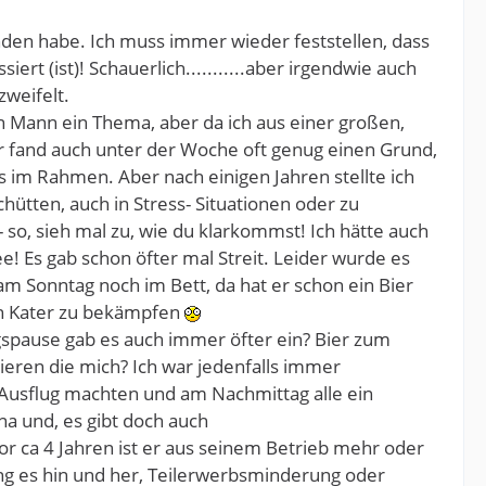
funden habe. Ich muss immer wieder feststellen, dass
rt (ist)! Schauerlich...........aber irgendwie auch
weifelt.
en Mann ein Thema, aber da ich aus einer großen,
er fand auch unter der Woche oft genug einen Grund,
 im Rahmen. Aber nach einigen Jahren stellte ich
ütten, auch in Stress- Situationen oder zu
 so, sieh mal zu, wie du klarkommst! Ich hätte auch
! Es gab schon öfter mal Streit. Leider wurde es
am Sonntag noch im Bett, da hat er schon ein Bier
en Kater zu bekämpfen
gspause gab es auch immer öfter ein? Bier zum
ieren die mich? Ich war jedenfalls immer
n Ausflug machten und am Nachmittag alle ein
 na und, es gibt doch auch
Vor ca 4 Jahren ist er aus seinem Betrieb mehr oder
ing es hin und her, Teilerwerbsminderung oder