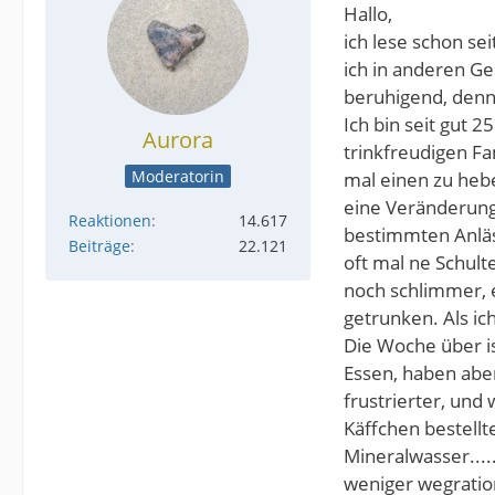
Hallo,
ich lese schon se
ich in anderen Ges
beruhigend, denn
Ich bin seit gut 
Aurora
trinkfreudigen Fa
Moderatorin
mal einen zu hebe
eine Veränderung 
Reaktionen
14.617
bestimmten Anläss
Beiträge
22.121
oft mal ne Schult
noch schlimmer, e
getrunken. Als i
Die Woche über is
Essen, haben aber
frustrierter, und
Käffchen bestellte
Mineralwasser....
weniger wegration