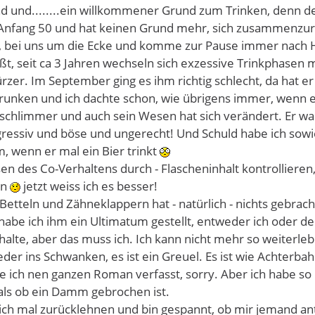
 und........ein willkommener Grund zum Trinken, denn den
Anfang 50 und hat keinen Grund mehr, sich zusammenzure
 bei uns um die Ecke und komme zur Pause immer nach Hau
ißt, seit ca 3 Jahren wechseln sich exzessive Trinkphase
zer. Im September ging es ihm richtig schlecht, da hat e
trunken und ich dachte schon, wie übrigens immer, wenn er 
 schlimmer und auch sein Wesen hat sich verändert. Er war
gressiv und böse und ungerecht! Und Schuld habe ich sowie
, wenn er mal ein Bier trinkt
sen des Co-Verhaltens durch - Flascheninhalt kontrollieren
en
jetzt weiss ich es besser!
Betteln und Zähneklappern hat - natürlich - nichts gebrach
abe ich ihm ein Ultimatum gestellt, entweder ich oder de
hhalte, aber das muss ich. Ich kann nicht mehr so weiterleb
r ins Schwanken, es ist ein Greuel. Es ist wie Achterbahn
be ich nen ganzen Roman verfasst, sorry. Aber ich habe so
, als ob ein Damm gebrochen ist.
mich mal zurücklehnen und bin gespannt, ob mir jemand an