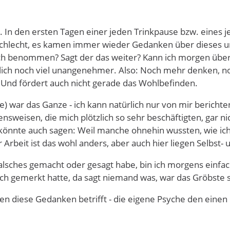
. In den ersten Tagen einer jeden Trinkpause bzw. eines j
h schlecht, es kamen immer wieder Gedanken über dieses u
ich benommen? Sagt der das weiter? Kann ich morgen über
ch noch viel unangenehmer. Also: Noch mehr denken, noch 
. Und fördert auch nicht gerade das Wohlbefinden.
e) war das Ganze - ich kann natürlich nur von mir berichten
nsweisen, die mich plötzlich so sehr beschäftigten, gar 
ich könnte auch sagen: Weil manche ohnehin wussten, wie ic
Arbeit ist das wohl anders, aber auch hier liegen Selbs
 Falsches gemacht oder gesagt habe, bin ich morgens einfa
ich gemerkt hatte, da sagt niemand was, war das Gröbste s
ben diese Gedanken betrifft - die eigene Psyche den einen