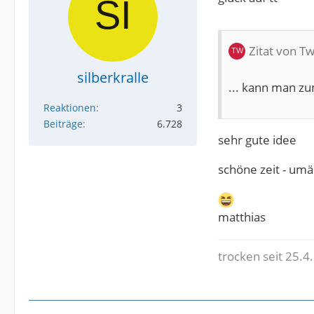
Zitat von T
silberkralle
... kann man z
Reaktionen
3
Beiträge
6.728
sehr gute idee
schöne zeit - um
matthias
trocken seit 25.4.1