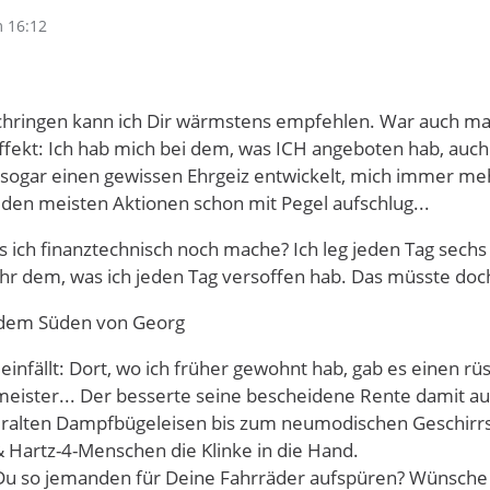
 16:12
hringen kann ich Dir wärmstens empfehlen. War auch mal e
fekt: Ich hab mich bei dem, was ICH angeboten hab, auch 
h sogar einen gewissen Ehrgeiz entwickelt, mich immer me
den meisten Aktionen schon mit Pegel aufschlug...
 ich finanztechnisch noch mache? Ich leg jeden Tag sechs 
hr dem, was ich jeden Tag versoffen hab. Das müsste doch 
 dem Süden von Georg
einfällt: Dort, wo ich früher gewohnt hab, gab es einen rü
ister... Der besserte seine bescheidene Rente damit auf, 
uralten Dampfbügeleisen bis zum neumodischen Geschirrs
 Hartz-4-Menschen die Klinke in die Hand.
 Du so jemanden für Deine Fahrräder aufspüren? Wünsche D