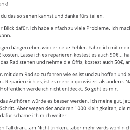
ank!
ss du das so sehen kannst und danke fürs teilen.
er Blick dafür. Ich habe einfach zu viele Probleme. Ich mac
 kann.
ngen hängen eben wieder neue Fehler. Fahre ich mit meinem
 kosten. Lasse ich es reparieren kostest es auch 50€... ha
h das Rad stehen und nehme die Öffis, kostest auch 50€, a
ur, mit dem Rad so zu fahren wie es ist und zu hoffen und
n. Repariere ich es, ist es mehr improvisiert als andere. 
 Hoffentlich werde ich nicht entdeckt. So geht es mir.
 das Aufhören würde es besser werden. Ich meine gut, je
Schritt. Aber wegen der anderen 1000 Kleinigkeiten, die m
.dafür schäme ich mich weiter.
den Fall dran...am Nicht trinken...aber mehr wirds wohl ni