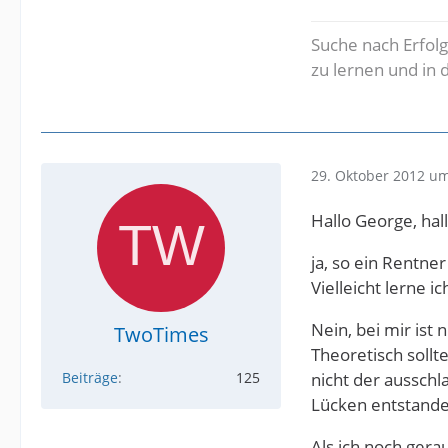
Suche nach Erfolg,
zu lernen und in 
29. Oktober 2012 um
Hallo George, hal
ja, so ein Rentner 
Vielleicht lerne 
Nein, bei mir ist 
TwoTimes
Theoretisch sollte
Beiträge
125
nicht der aussch
Lücken entstande
Als ich noch ger