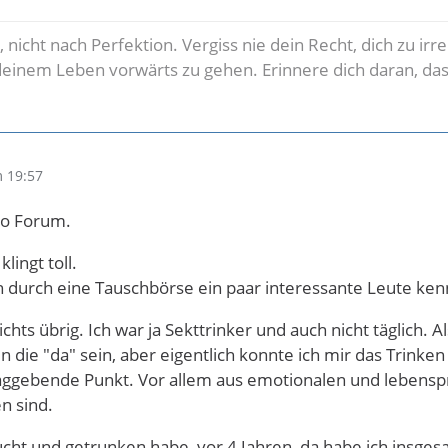
 nicht nach Perfektion. Vergiss nie dein Recht, dich zu irr
deinem Leben vorwärts zu gehen. Erinnere dich daran, das
 19:57
lo Forum.
klingt toll.
ich durch eine Tauschbörse ein paar interessante Leute ke
nichts übrig. Ich war ja Sekttrinker und auch nicht täglich.
n die "da" sein, aber eigentlich konnte ich mir das Trinken ga
laggebende Punkt. Vor allem aus emotionalen und lebensp
n sind.
aucht und getrunken habe, vor 4 Jahren, da habe ich insg