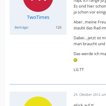
naja, ich fange j
Es sind hier scho
ja schon vor ein
TwoTimes
Aber..meine Freun
Beiträge
125
staubt das Rad im 
Dabei...jetzt ist
man braucht und 
Das werde ich ma
LG TT
29. Oktober 2012 um
glück auf tt