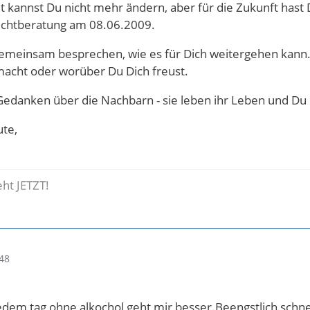
 kannst Du nicht mehr ändern, aber für die Zukunft hast 
uchtberatung am 08.06.2009.
emeinsam besprechen, wie es für Dich weitergehen kann. B
macht oder worüber Du Dich freust.
edanken über die Nachbarn - sie leben ihr Leben und Du 
ute,
ht JETZT!
48
jedem tag ohne alkochol geht mir besser.Beengstlich schnel