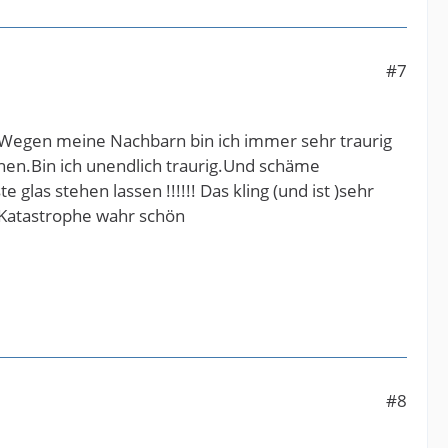
#7
. Wegen meine Nachbarn bin ich immer sehr traurig
hen.Bin ich unendlich traurig.Und schäme
as stehen lassen !!!!!! Das kling (und ist )sehr
e Katastrophe wahr schön
#8