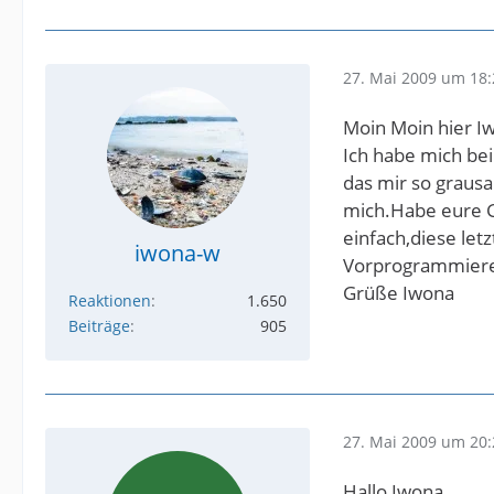
27. Mai 2009 um 18:
Moin Moin hier Iw
Ich habe mich bei
das mir so graus
mich.Habe eure Gr
einfach,diese let
iwona-w
Vorprogrammieren
Grüße Iwona
Reaktionen
1.650
Beiträge
905
27. Mai 2009 um 20:
Hallo Iwona,