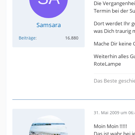
Die Vergangenheit
Termin bei der S
Dort werdet Ihr g
Samsara
was Dich traurig 
Beiträge
16.880
Mache Dir keine G
Weiterhin alles G
RoteLampe
Das Beste geschie
31. Mai 2009 um 06:
Moin Moin !!!!!
Das ist wahr bei 