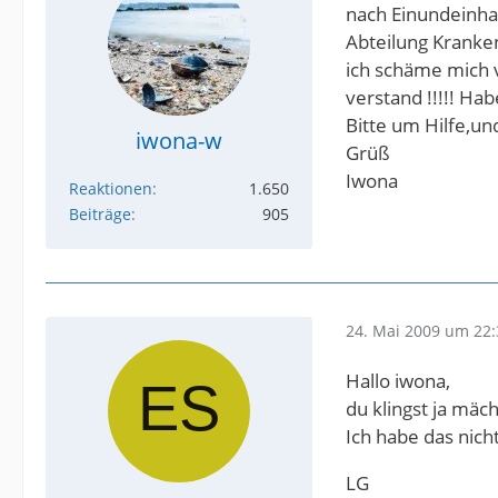
nach Einundeinha
Abteilung Kranke
ich schäme mich v
verstand !!!!! Habe
Bitte um Hilfe,und
iwona-w
Grüß
Iwona
Reaktionen
1.650
Beiträge
905
24. Mai 2009 um 22:
Hallo iwona,
du klingst ja mäch
Ich habe das nich
LG