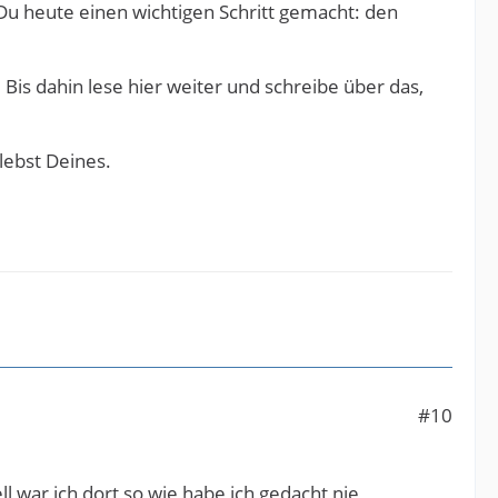
Du heute einen wichtigen Schritt gemacht: den
is dahin lese hier weiter und schreibe über das,
lebst Deines.
#10
l war ich dort so wie habe ich gedacht nie