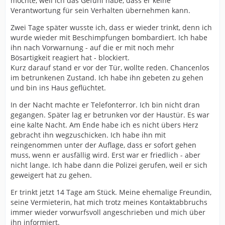
möchte, weil ich das Gefühl habe, dass er keine
Verantwortung für sein Verhalten übernehmen kann.
Zwei Tage später wusste ich, dass er wieder trinkt, denn ich
wurde wieder mit Beschimpfungen bombardiert. Ich habe
ihn nach Vorwarnung - auf die er mit noch mehr
Bösartigkeit reagiert hat - blockiert.
Kurz darauf stand er vor der Tür, wollte reden. Chancenlos
im betrunkenen Zustand. Ich habe ihn gebeten zu gehen
und bin ins Haus geflüchtet.
In der Nacht machte er Telefonterror. Ich bin nicht dran
gegangen. Später lag er betrunken vor der Haustür. Es war
eine kalte Nacht. Am Ende habe ich es nicht übers Herz
gebracht ihn wegzuschicken. Ich habe ihn mit
reingenommen unter der Auflage, dass er sofort gehen
muss, wenn er ausfällig wird. Erst war er friedlich - aber
nicht lange. Ich habe dann die Polizei gerufen, weil er sich
geweigert hat zu gehen.
Er trinkt jetzt 14 Tage am Stück. Meine ehemalige Freundin,
seine Vermieterin, hat mich trotz meines Kontaktabbruchs
immer wieder vorwurfsvoll angeschrieben und mich über
ihn informiert.