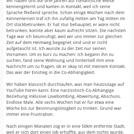
Wir haben uns vor drei Jahren auf romantische Weise
kennengelernt und kamen in Kontakt, weil ich seine
Sprache fließend spreche. Schon einige Wochen nach dem
Kennenlernen traf ich ihn zufällig mitten am Tag mitten im
Ort stockbetrunken. Er hat stur behauptet, er wäre nicht
betrunken, konnte aber kaum aufrecht sitzen. Die nächsten
Tage war ich beunruhigt, weil wir uns immer zur gleichen
Zeit auf dem Heimweg begegnet sind und er nicht
aufgetaucht ist. Ich wusste zu der Zeit nur seinen
Vornamen. Um es kurz zu machen: Ich begann ihn zu
suchen, fand seine Wohnung und hinterließ ihm eine
Nachricht um zu fragen, ob er okay ist mit meinem Kontakt.
Das war der Einstieg in die Co-Abhängigkeit.
Wir haben klassisch durchlaufen, was man heutzutage auf
YouTube hören kann: Eine narzisstisch-Co-Abhängige
Beziehung inklusive Lovebombing, Abwertung, Abschuss.
Endlose Male. Alle sechs Wochen hat er für etwa eine
Woche bis zur Besinnungslosigkeit zu trinken. Grund war
immer eine Frustration.
Nach einigen Monaten zog er in eine 50km entfernte Stadt,
weil er sich dort einen Job erhoffte, aus dem nichts wurde.