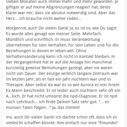
sieben Monaten auch immer mehr und mehr geworden. Je
giftiger er auf meine Abgrenzungen reagiert hat, desto
klarer war mir, dass sie absolut notwendig sind. Aber das
Herz... ich brauche nicht weiter reden...
Morgenrot, auch Dir vielen Dank! Ja, es ist so, wie Du sagst:
Es wurde alles gesagt von meiner Seite. Mehrfach.
Mündlich und schriftlich. Er muss Verantwortung
übernehmen für sein Verhalten, für sein Leben und für die
Beziehungen in denen er leben will. Ohne
Verhaltensänderung kann ich nicht in Kontakt bleiben. In
der Vergangenheit hat er auf die Ansage hin manchmal
kurzzeitig gewisse Bemühungen gezeigt, aber sie waren
nicht von Dauer. Der einzige wirklich längere Zeitraum war
im letzten Jahr, als er fast ein Jahr nüchtern war und in
Therapie. Aber selbst da war es so wie Aurora es von ihrem
Ex-Mann beschreibt: Er ist leider auch nüchtern sehr oft ein
A...loch. Er hat nicht umsonst die npd-Diagnose. Er ist npd
nach Lehrbuch... Ich finde Deinen Satz sehr gut: "... es
müssen Taten folgen..." Ja, das stimmt!
Ino, auch Dir vielen Dank! Ich dachte schon oft, dass ich es
vielleicht schaffen könnte, ihm einfach nur eine "Freundin"