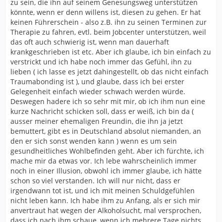
zu sein, die ihn auf seinem Genesungsweg unterstützen
könnte, wenn er denn willens ist, diesen zu gehen. Er hat
keinen Führerschein - also z.B. ihn zu seinen Terminen zur
Therapie zu fahren, evtl. beim Jobcenter unterstützen, weil
das oft auch schwierig ist, wenn man dauerhaft
krankgeschrieben ist etc. Aber ich glaube, ich bin einfach zu
verstrickt und ich habe noch immer das Gefühl, ihn zu
lieben ( ich lasse es jetzt dahingestellt, ob das nicht einfach
Traumabonding ist ), und glaube, dass ich bei erster
Gelegenheit einfach wieder schwach werden würde.
Deswegen hadere ich so sehr mit mir, ob ich ihm nun eine
kurze Nachricht schicken soll, dass er weiß, ich bin da (
ausser meiner ehemaligen Freundin, die ihn ja jetzt
bemuttert, gibt es in Deutschland absolut niemanden, an
den er sich sonst wenden kann ) wenn es um sein
gesundheitliches Wohlbefinden geht. Aber ich fürchte, ich
mache mir da etwas vor. Ich lebe wahrscheinlich immer
noch in einer Illusion, obwohl ich immer glaube, ich hätte
schon so viel verstanden. Ich will nur nicht, dass er
irgendwann tot ist, und ich mit meinen Schuldgefühlen
nicht leben kann. Ich habe ihm zu Anfang, als er sich mir
anvertraut hat wegen der Alkoholsucht, mal versprochen,
dass ich nach ihm schaue, wenn ich mehrere Tage nichts