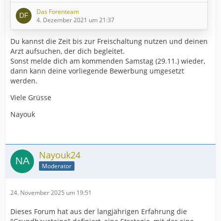
weil sie ja keine richtigen Alkoholiker sind und
Das Forenteam
alles im Griff haben.
4. Dezember 2021 um 21:37
Manche schämen sich.
Du kannst die Zeit bis zur Freischaltung nutzen und deinen
Andere schätzen ihre körperliche Situation völlig
Arzt aufsuchen, der dich begleitet.
falsch ein.
Sonst melde dich am kommenden Samstag (29.11.) wieder,
Und andere wollen daheim im stillen Kämmerlein
dann kann deine vorliegende Bewerbung umgesetzt
den Alkohol weglassen, damit "es" niemand
werden.
mitbekommt.
Viele Grüsse
Es werden sooo viele Gründe genannt, nicht zum Arzt
zu gehen....
Nayouk
Ihr seid mit euren Ängsten vorm 1.
Nayouk24
Arztbesuch und der Entgiftung nicht
Moderator
…
24. November 2025 um 19:51
Dieses Forum hat aus der langjährigen Erfahrung die