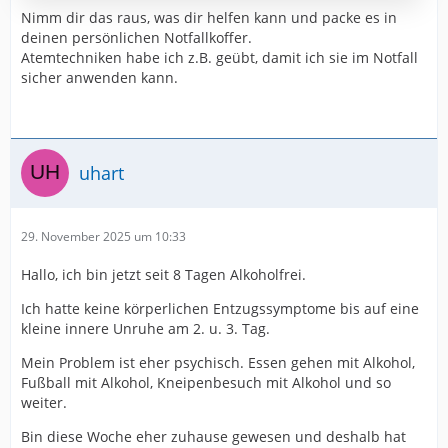
Dazu gehört eine Liste mit Notfallnummer von
Nimm dir das raus, was dir helfen kann und packe es in
Menschen, die im Vorfeld informiert wurden, Adresse
deinen persönlichen Notfallkoffer.
und Ansprechpartner der realen Selbsthilfegruppe
Atemtechniken habe ich z.B. geübt, damit ich sie im Notfall
bzw. eure Login-Daten für…
sicher anwenden kann.
uhart
29. November 2025 um 10:33
Hallo, ich bin jetzt seit 8 Tagen Alkoholfrei.
Ich hatte keine körperlichen Entzugssymptome bis auf eine
kleine innere Unruhe am 2. u. 3. Tag.
Mein Problem ist eher psychisch. Essen gehen mit Alkohol,
Fußball mit Alkohol, Kneipenbesuch mit Alkohol und so
weiter.
Bin diese Woche eher zuhause gewesen und deshalb hat