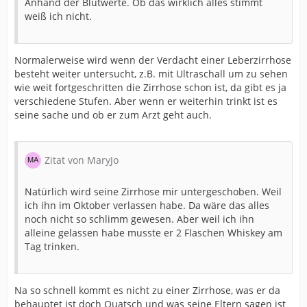
Anhand der Blutwerte. Ob das wirklich alles stimmt
weiß ich nicht.
Normalerweise wird wenn der Verdacht einer Leberzirrhose
besteht weiter untersucht, z.B. mit Ultraschall um zu sehen
wie weit fortgeschritten die Zirrhose schon ist, da gibt es ja
verschiedene Stufen. Aber wenn er weiterhin trinkt ist es
seine sache und ob er zum Arzt geht auch.
Zitat von MaryJo
Natürlich wird seine Zirrhose mir untergeschoben. Weil
ich ihn im Oktober verlassen habe. Da wäre das alles
noch nicht so schlimm gewesen. Aber weil ich ihn
alleine gelassen habe musste er 2 Flaschen Whiskey am
Tag trinken.
Na so schnell kommt es nicht zu einer Zirrhose, was er da
behauptet ist doch Quatsch und was seine Eltern sagen ist