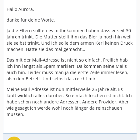
Hallo Aurora,
danke für deine Worte.
Ja die Eltern sollten es mitbekommen haben dass er seit 30
Jahren trinkt. Die Mutter stellt ihm das Bier ja noch hin weil
sie selbst trinkt. Und ich solle dem armen Kerl keinen Druck
machen. Hätte sie das mal gemacht...
Das mit der Mail-Adresse ist nicht so einfach. Freilich hab
ich ihn längst als Spam markiert. Da kommen seine Mails
auch hin. Leider muss man ja die erste Zeile immer lesen,
also den Betreff. Und selbst das reicht mir.
Meine Mail-Adresse ist nun mittlerweile 25 Jahre alt. Es
läuft wirklich alles darüber. So einfach löschen ist nicht. Ich
habe schon noch andere Adressen. Andere Provider. Aber
wie gesagt ich werde wohl noch länger da reinschauen
müssen.