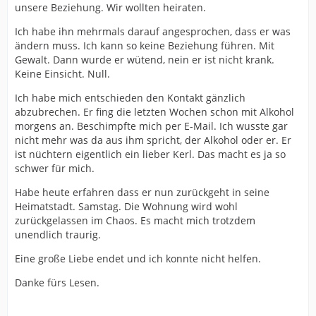
unsere Beziehung. Wir wollten heiraten.
Ich habe ihn mehrmals darauf angesprochen, dass er was
ändern muss. Ich kann so keine Beziehung führen. Mit
Gewalt. Dann wurde er wütend, nein er ist nicht krank.
Keine Einsicht. Null.
Ich habe mich entschieden den Kontakt gänzlich
abzubrechen. Er fing die letzten Wochen schon mit Alkohol
morgens an. Beschimpfte mich per E-Mail. Ich wusste gar
nicht mehr was da aus ihm spricht, der Alkohol oder er. Er
ist nüchtern eigentlich ein lieber Kerl. Das macht es ja so
schwer für mich.
Habe heute erfahren dass er nun zurückgeht in seine
Heimatstadt. Samstag. Die Wohnung wird wohl
zurückgelassen im Chaos. Es macht mich trotzdem
unendlich traurig.
Eine große Liebe endet und ich konnte nicht helfen.
Danke fürs Lesen.