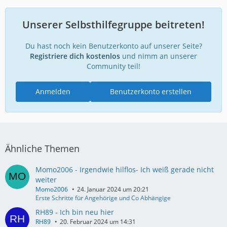
Unserer Selbsthilfegruppe beitreten!
Du hast noch kein Benutzerkonto auf unserer Seite?
Registriere dich kostenlos
und nimm an unserer
Community teil!
Anmelden
Benutzerkonto erstellen
Ähnliche Themen
Momo2006 - Irgendwie hilflos- Ich weiß gerade nicht
weiter
Momo2006
24. Januar 2024 um 20:21
Erste Schritte für Angehörige und Co Abhängige
RH89 - Ich bin neu hier
RH89
20. Februar 2024 um 14:31