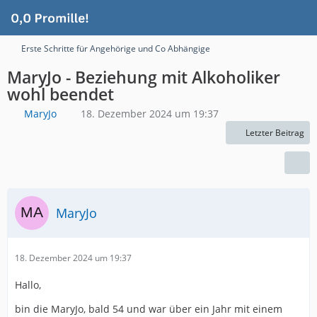
Erste Schritte für Angehörige und Co Abhängige
MaryJo - Beziehung mit Alkoholiker
wohl beendet
MaryJo
18. Dezember 2024 um 19:37
Letzter Beitrag
MaryJo
18. Dezember 2024 um 19:37
Hallo,
bin die MaryJo, bald 54 und war über ein Jahr mit einem