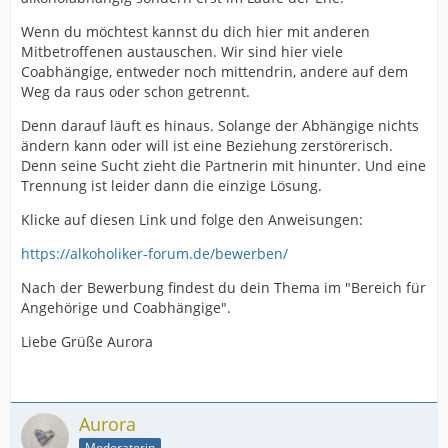
Wenn du möchtest kannst du dich hier mit anderen
Mitbetroffenen austauschen. Wir sind hier viele
Coabhängige, entweder noch mittendrin, andere auf dem
Weg da raus oder schon getrennt.
Denn darauf läuft es hinaus. Solange der Abhängige nichts
ändern kann oder will ist eine Beziehung zerstörerisch.
Denn seine Sucht zieht die Partnerin mit hinunter. Und eine
Trennung ist leider dann die einzige Lösung.
Klicke auf diesen Link und folge den Anweisungen:
https://alkoholiker-forum.de/bewerben/
Nach der Bewerbung findest du dein Thema im "Bereich für
Angehörige und Coabhängige".
Liebe Grüße Aurora
Aurora
Moderatorin