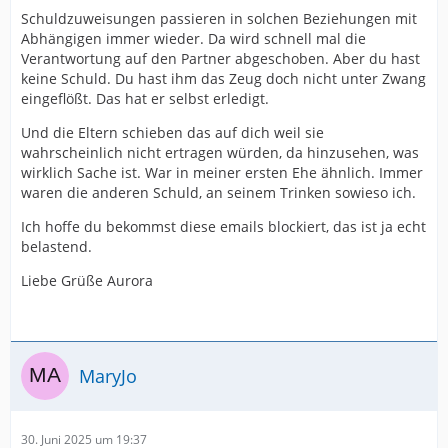
Schuldzuweisungen passieren in solchen Beziehungen mit
Abhängigen immer wieder. Da wird schnell mal die
Verantwortung auf den Partner abgeschoben. Aber du hast
keine Schuld. Du hast ihm das Zeug doch nicht unter Zwang
eingeflößt. Das hat er selbst erledigt.
Und die Eltern schieben das auf dich weil sie
wahrscheinlich nicht ertragen würden, da hinzusehen, was
wirklich Sache ist. War in meiner ersten Ehe ähnlich. Immer
waren die anderen Schuld, an seinem Trinken sowieso ich.
Ich hoffe du bekommst diese emails blockiert, das ist ja echt
belastend.
Liebe Grüße Aurora
MaryJo
30. Juni 2025 um 19:37