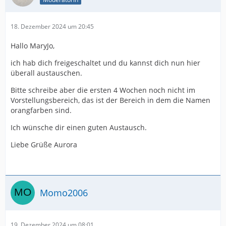
18. Dezember 2024 um 20:45
Hallo MaryJo,
ich hab dich freigeschaltet und du kannst dich nun hier
überall austauschen.
Bitte schreibe aber die ersten 4 Wochen noch nicht im
Vorstellungsbereich, das ist der Bereich in dem die Namen
orangfarben sind.
Ich wünsche dir einen guten Austausch.
Liebe Grüße Aurora
Momo2006
19. Dezember 2024 um 08:01