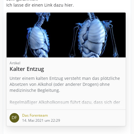
Ich lasse dir einen Link dazu hier.
Artikel
Kalter Entzug
Unter einem kalten Entzug versteht man das plötzliche
Absetzen von Alkohol (oder anderer Drogen) ohne
medizinische Begleitung.
Regelmäßiger Alkoholkonsum führt dazu, dass sich der
Körper psychisch, physisch und hormonell auf den
Suchtstoff einstellt. Einmal daran gewöhnt, kann er mit
Das Forenteam
Entzugserscheinungen reagieren, wenn die Zufuhr von
14. Mai 2021 um 22:29
Alkohol ausbleibt. Diese Entzugserscheinungen können
recht heftig sein und sogar tödlich verlaufen.