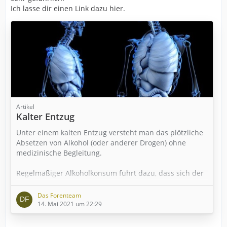
Ich lasse dir einen Link dazu hier.
Artikel
Kalter Entzug
Unter einem kalten Entzug versteht man das plötzliche
Absetzen von Alkohol (oder anderer Drogen) ohne
medizinische Begleitung.
Regelmäßiger Alkoholkonsum führt dazu, dass sich der
Körper psychisch, physisch und hormonell auf den
Suchtstoff einstellt. Einmal daran gewöhnt, kann er mit
Das Forenteam
Entzugserscheinungen reagieren, wenn die Zufuhr von
14. Mai 2021 um 22:29
Alkohol ausbleibt. Diese Entzugserscheinungen können
recht heftig sein und sogar tödlich verlaufen.