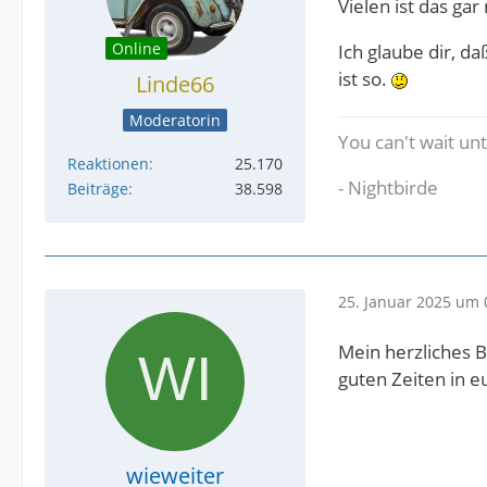
Vielen ist das ga
Online
Ich glaube dir, d
ist so.
Linde66
Moderatorin
You can't wait un
Reaktionen
25.170
- Nightbirde
Beiträge
38.598
25. Januar 2025 um 
Mein herzliches B
guten Zeiten in 
wieweiter