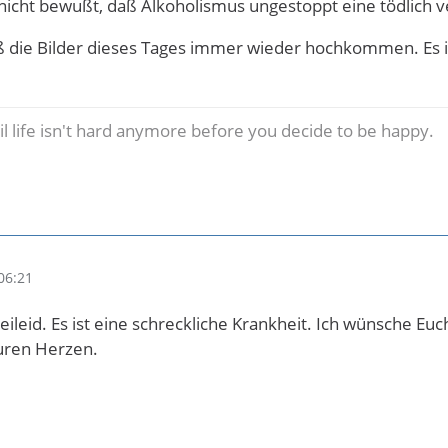
r nicht bewußt, daß Alkoholismus ungestoppt eine tödlich v
aß die Bilder dieses Tages immer wieder hochkommen. Es ist
til life isn't hard anymore before you decide to be happy.
06:21
eileid. Es ist eine schreckliche Krankheit. Ich wünsche Eu
euren Herzen.