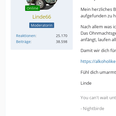
Online
Mein herzliches B
aufgefunden zu 
Linde66
Moderatorin
Nach allem was ic
Das Ohnmachtsgef
Reaktionen
25.170
anfängt, laufen a
Beiträge
38.598
Damit wir dich fü
https://alkoholi
Fühl dich umarmt
Linde
You can't wait un
- Nightbirde