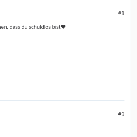
#8
hen, dass du schuldlos bist❤️
#9