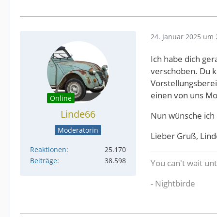
24. Januar 2025 um 
Ich habe dich ge
verschoben. Du k
Vorstellungsberei
einen von uns Mo
Online
Linde66
Nun wünsche ich d
Moderatorin
Lieber Gruß, Lind
Reaktionen
25.170
Beiträge
38.598
You can't wait un
- Nightbirde