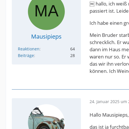
￼ hallo, ich weiß 
passiert ist. Leid
Ich habe einen g
Mein Bruder starb
Mausipieps
schrecklich. Er 
Reaktionen
64
dann im Haus mein
Beiträge
28
waren nur so. Er 
das wir ihn verlo
können. Ich Weine
24. Januar 2025 um 
Hallo Mausipieps,
das ist ja furchtb