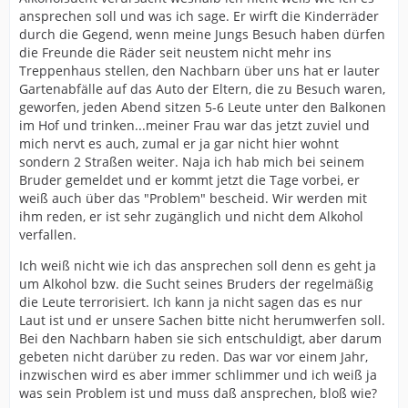
ansprechen soll und was ich sage. Er wirft die Kinderräder
durch die Gegend, wenn meine Jungs Besuch haben dürfen
die Freunde die Räder seit neustem nicht mehr ins
Treppenhaus stellen, den Nachbarn über uns hat er lauter
Gartenabfälle auf das Auto der Eltern, die zu Besuch waren,
geworfen, jeden Abend sitzen 5-6 Leute unter den Balkonen
im Hof und trinken...meiner Frau war das jetzt zuviel und
mich nervt es auch, zumal er ja gar nicht hier wohnt
sondern 2 Straßen weiter. Naja ich hab mich bei seinem
Bruder gemeldet und er kommt jetzt die Tage vorbei, er
weiß auch über das "Problem" bescheid. Wir werden mit
ihm reden, er ist sehr zugänglich und nicht dem Alkohol
verfallen.
Ich weiß nicht wie ich das ansprechen soll denn es geht ja
um Alkohol bzw. die Sucht seines Bruders der regelmäßig
die Leute terrorisiert. Ich kann ja nicht sagen das es nur
Laut ist und er unsere Sachen bitte nicht herumwerfen soll.
Bei den Nachbarn haben sie sich entschuldigt, aber darum
gebeten nicht darüber zu reden. Das war vor einem Jahr,
inzwischen wird es aber immer schlimmer und ich weiß ja
was sein Problem ist und muss daß ansprechen, bloß wie?