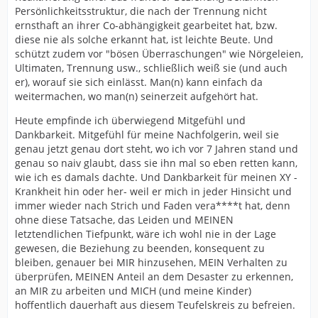
Persönlichkeitsstruktur, die nach der Trennung nicht
ernsthaft an ihrer Co-abhängigkeit gearbeitet hat, bzw.
diese nie als solche erkannt hat, ist leichte Beute. Und
schützt zudem vor "bösen Überraschungen" wie Nörgeleien,
Ultimaten, Trennung usw., schließlich weiß sie (und auch
er), worauf sie sich einlässt. Man(n) kann einfach da
weitermachen, wo man(n) seinerzeit aufgehört hat.
Heute empfinde ich überwiegend Mitgefühl und
Dankbarkeit. Mitgefühl für meine Nachfolgerin, weil sie
genau jetzt genau dort steht, wo ich vor 7 Jahren stand und
genau so naiv glaubt, dass sie ihn mal so eben retten kann,
wie ich es damals dachte. Und Dankbarkeit für meinen XY -
Krankheit hin oder her- weil er mich in jeder Hinsicht und
immer wieder nach Strich und Faden vera****t hat, denn
ohne diese Tatsache, das Leiden und MEINEN
letztendlichen Tiefpunkt, wäre ich wohl nie in der Lage
gewesen, die Beziehung zu beenden, konsequent zu
bleiben, genauer bei MIR hinzusehen, MEIN Verhalten zu
überprüfen, MEINEN Anteil an dem Desaster zu erkennen,
an MIR zu arbeiten und MICH (und meine Kinder)
hoffentlich dauerhaft aus diesem Teufelskreis zu befreien.