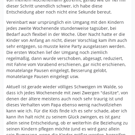
dieser Schritt unendlich schwer, ich habe diese
Entscheidung aber noch nicht eine Sekunde bereut.
Vereinbart war ursprünglich ein Umgang mit den Kindern
jedes zweite Wochenende stundenweise tagsüber, bei
Bedarf auch flexibel in der Woche. Über Nacht hatte er die
Kinder von Anfang an nicht, dieser Vorschlag kam ihm auch
sehr entgegen, so musste keine Party ausgelassen werden.
Die ersten Wochen lief der Umgang noch ziemlich
regelmäßig, dann wurde verschoben, abgesagt, reduziert,
mit Fahne vom Vorabend erschienen, gar nicht erschienen,
monatelange Pausen eingelegt, Besserung gelobt,
monatelange Pausen eingelegt usw.
Aktuell ist gerade wieder völliges Schweigen im Walde, so
dass ich jedes Wochenende mit zwei Zwergen "dasitze", von
denen der ältere meistens auch noch sehr traurig ist und
dieses Verhalten vom Papa ebenso wenig nachvollziehen
kann wie ich. Für die Kids finde ich es sehr schade, aber ich
kann ihn halt nicht zu seinem Glück zwingen, es ist ganz
allein seine Entscheidung, ob er weiterhin die Beziehung zu
seinen Kindern pflegen möchte (und es wird ganz allein
sein Bumerang, wenn die Kinder größer werden, begreifen