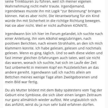
seine Trinktouren zu führen, weil ich meiner eigenen
Wahrnehmung nicht mehr traute. Irgendjemand,
irgendetwas musste ihn mit Logik "zur Besinnung" bringen
können. Hat es aber nicht. Die Verantwortung für ein Kind
würde ihn mit Sicherheit in die richtige Richtung bewegen.
Hat sie aber nicht. Weil er nicht aufhören KONNTE.
Irgendwann bin ich hier im Forum gelandet, ich suchte nach
einer Anleitung, ihn vom Alkohol wegzubringen, nach
positiven Berichten, nach einem Strohhalm, an den ich mich
klammern konnte. Ich habe gelesen, gelesen und nochmals
gelesen. Wenn es ging, täglich. Und so weh diese vielen und
fast immer gleichen Erfahrungen auch taten, weil sie nicht
das waren, wonach ich suchte, hat sich im Laufe der Zeit
fast unbemerkt in meinem Kopf ein Puzzleteilchen an das
andere gereiht. Irgendwann saß ich nachts allein am
Bettchen meines wenige Tage alten Zweitgeborenen und
mein Bild war fertig.
Du als Mutter bildest mit dem Baby spätestens vom Tag der
Geburt eine Symbiose, die sich über einen langen Zeitraum
nur ganz allmählich wieder auflöst. Wie unglaublich sich
das anfühlt, wirst du ja nun sehr bald erfahren dürfen.