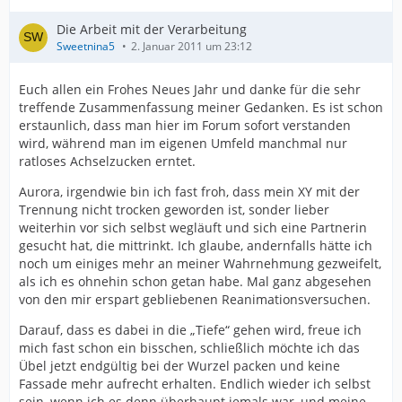
Die Arbeit mit der Verarbeitung
Sweetnina5
2. Januar 2011 um 23:12
Euch allen ein Frohes Neues Jahr und danke für die sehr
treffende Zusammenfassung meiner Gedanken. Es ist schon
erstaunlich, dass man hier im Forum sofort verstanden
wird, während man im eigenen Umfeld manchmal nur
ratloses Achselzucken erntet.
Aurora, irgendwie bin ich fast froh, dass mein XY mit der
Trennung nicht trocken geworden ist, sonder lieber
weiterhin vor sich selbst wegläuft und sich eine Partnerin
gesucht hat, die mittrinkt. Ich glaube, andernfalls hätte ich
noch um einiges mehr an meiner Wahrnehmung gezweifelt,
als ich es ohnehin schon getan habe. Mal ganz abgesehen
von den mir erspart gebliebenen Reanimationsversuchen.
Darauf, dass es dabei in die „Tiefe“ gehen wird, freue ich
mich fast schon ein bisschen, schließlich möchte ich das
Übel jetzt endgültig bei der Wurzel packen und keine
Fassade mehr aufrecht erhalten. Endlich wieder ich selbst
sein, wenn ich es denn überhaupt jemals war, und meine