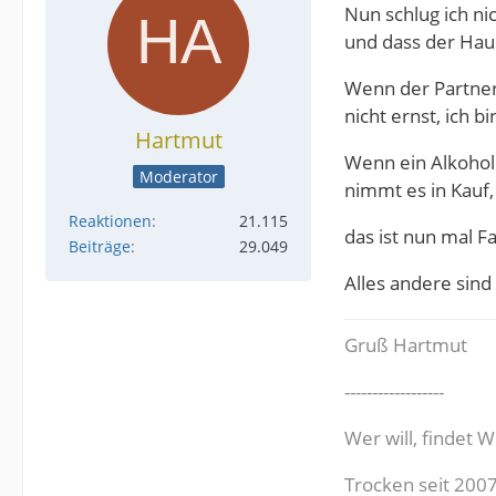
Nun schlug ich ni
und dass der Haush
Wenn der Partner
nicht ernst, ich b
Hartmut
Wenn ein Alkoholi
Moderator
nimmt es in Kauf,
Reaktionen
21.115
das ist nun mal F
Beiträge
29.049
Alles andere sin
Gruß Hartmut
------------------
Wer will, findet W
Trocken seit 200