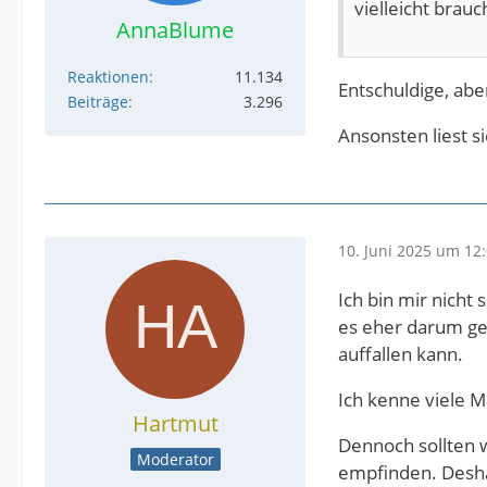
vielleicht brau
AnnaBlume
Reaktionen
11.134
Entschuldige, abe
Beiträge
3.296
Ansonsten liest s
10. Juni 2025 um 12
Ich bin mir nicht 
es eher darum geh
auffallen kann.
Ich kenne viele M
Hartmut
Dennoch sollten w
Moderator
empfinden. Desha