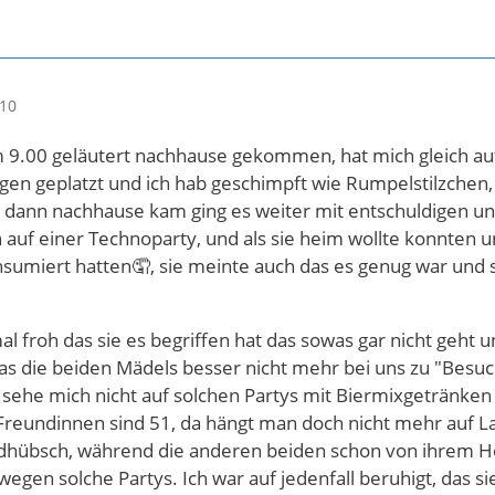
:10
m 9.00 geläutert nachhause gekommen, hat mich gleich auf 
agen geplatzt und ich hab geschimpft wie Rumpelstilzchen, 
h dann nachhause kam ging es weiter mit entschuldigen un
auf einer Technoparty, und als sie heim wollte konnten un
sumiert hatten🤦, sie meinte auch das es genug war und s
mal froh das sie es begriffen hat das sowas gar nicht geht u
s die beiden Mädels besser nicht mehr bei uns zu "Bes
h sehe mich nicht auf solchen Partys mit Biermixgetränke
 Freundinnen sind 51, da hängt man doch nicht mehr auf La
ildhübsch, während die anderen beiden schon von ihrem Ho
egen solche Partys. Ich war auf jedenfall beruhigt, das sie