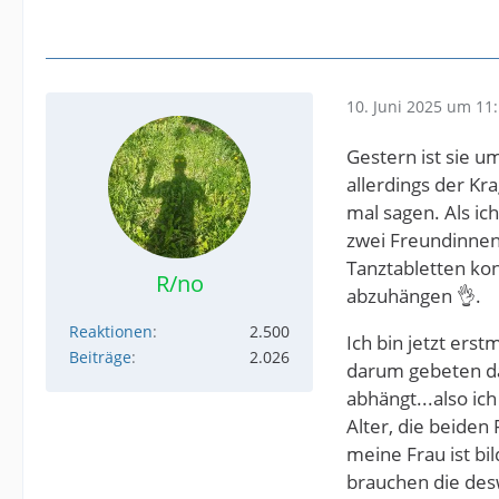
10. Juni 2025 um 11
Gestern ist sie u
allerdings der Kr
mal sagen. Als ic
zwei Freundinnen 
Tanztabletten kon
R/no
abzuhängen 👌.
Reaktionen
2.500
Ich bin jetzt erst
Beiträge
2.026
darum gebeten da
abhängt...also ic
Alter, die beiden
meine Frau ist b
brauchen die desw