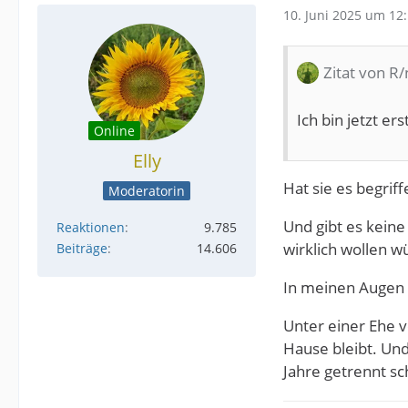
10. Juni 2025 um 12
Zitat von R
Ich bin jetzt er
Online
Elly
Hat sie es begriff
Moderatorin
Und gibt es keine
Reaktionen
9.785
wirklich wollen w
Beiträge
14.606
In meinen Augen 
Unter einer Ehe v
Hause bleibt. Und
Jahre getrennt sc