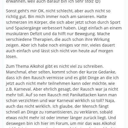
erwähnen, weil auch darauf bin ich sehr stolz 😌)
Sonst geht's mir OK, nicht schlecht, aber auch nicht so
richtig gut. Bin mich immer noch am sanieren. Hatte
schmerzen im Körper, die sich aber jetzt schon durch Sport
und Spaziergänge verbessert haben. Liegt einfach an einem
muskulären Defizit und da hilft nur Bewegung. Mache
verschiedene Therapien, die auch schon ihre Wirkung
zeigen. Aber ich habe noch einiges vor mir, vieles dauert
auch einfach und lässt sich nicht von heute auf morgen
lösen.
Zum Thema Alkohol gibt es nicht viel zu schreiben.
Manchmal, eher selten, kommt schon der kurze Gedanke,
dass ich den Rausch vermisse und es gibt Dinge an die ich
jetzt auch nicht mehr teilnehmen kann oder möchte, wie
z.B. Karneval. Aber ehrlich gesagt, der Rausch war ja nicht
mehr toll. Auf so nen Rausch mit Panikattacken kann man
schon verzichten und war Karneval wirklich so toll? Naja,
auch das nicht wirklich. Ich glaube, der Mensch fängt
schnell an Dinge zu romantisieren, zu verklären, sobald
etwas nicht mehr ist oder immer länger zurück liegt. Und
deswegen bin ich hier im Forum, um mir das was Alkohol