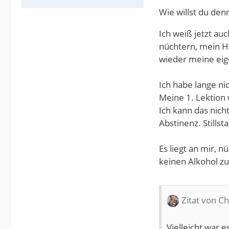
Wie willst du den
Ich weiß jetzt auc
nüchtern, mein Hi
wieder meine eig
Ich habe lange ni
Meine 1. Lektion 
Ich kann das nich
Abstinenz. Stills
Es liegt an mir, n
keinen Alkohol zu 
Zitat von C
Vielleicht war 