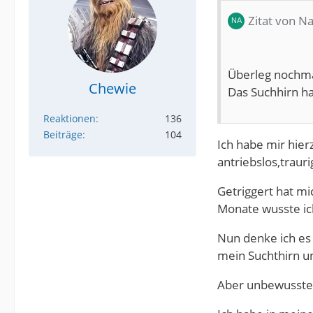
Zitat von N
Überleg nochmal
Chewie
Das Suchhirn ha
Reaktionen
136
Beiträge
104
Ich habe mir hie
antriebslos,traur
Getriggert hat m
Monate wusste ich
Nun denke ich es 
mein Suchthirn un
Aber unbewussten 