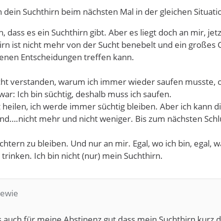
n dein Suchthirn beim nächsten Mal in der gleichen Situat
h, dass es ein Suchthirn gibt. Aber es liegt doch an mir, je
rn ist nicht mehr von der Sucht benebelt und ein großes 
enen Entscheidungen treffen kann.
cht verstanden, warum ich immer wieder saufen musste, ob
war: Ich bin süchtig, deshalb muss ich saufen.
t heilen, ich werde immer süchtig bleiben. Aber ich kann d
tand….nicht mehr und nicht weniger. Bis zum nächsten Schl
üchtern zu bleiben. Und nur an mir. Egal, wo ich bin, egal,
trinken. Ich bin nicht (nur) mein Suchthirn.
hewie
es auch für meine Abstinenz gut dass mein Suchthirn kurz d