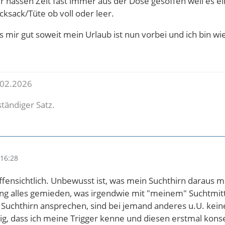
r nassen Zeit fast immer aus der Dose gesoffen weil es e
cksack/Tüte ob voll oder leer.
 mir gut soweit mein Urlaub ist nun vorbei und ich bin w
.02.2026
lständiger Satz.
16:28
offensichtlich. Unbewusst ist, was mein Suchthirn daraus 
ng alles gemieden, was irgendwie mit "meinem" Suchtmit
n Suchthirn ansprechen, sind bei jemand anderes u.U. keine
htig, dass ich meine Trigger kenne und diesen erstmal ko