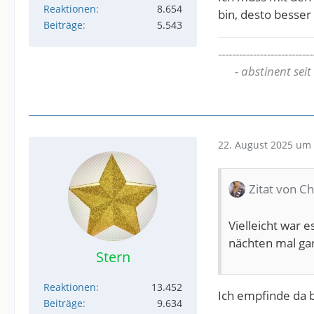
Reaktionen
8.654
bin, desto besse
Beiträge
5.543
---------------------------
- abstinent seit
22. August 2025 um 
Zitat von C
Vielleicht war 
nächten mal ga
Stern
Reaktionen
13.452
Ich empfinde da 
Beiträge
9.634