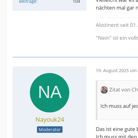
Beiträge
104
nächten mal gar 
Abstinent seit 01
"Nein" ist ein vol
19. August 2025 um 
Zitat von C
Ich muss auf je
Nayouk24
Das ist eine gute 
Moderator
Ich muss mit den 