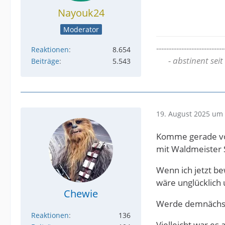
Nayouk24
Moderator
---------------------------
Reaktionen
8.654
- abstinent seit
Beiträge
5.543
19. August 2025 um 
Komme gerade vom 
mit Waldmeister 
Wenn ich jetzt be
wäre unglücklich
Chewie
Werde demnächst 
Reaktionen
136
Vielleicht war es