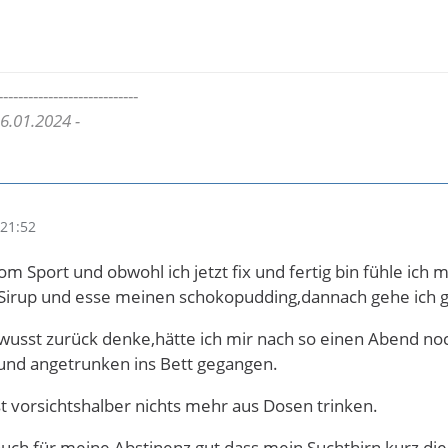
----------------------------
 6.01.2024 -
21:52
Sport und obwohl ich jetzt fix und fertig bin fühle ich mi
Sirup und esse meinen schokopudding,dannach gehe ich glü
wusst zurück denke,hätte ich mir nach so einen Abend noc
 und angetrunken ins Bett gegangen.
vorsichtshalber nichts mehr aus Dosen trinken.
 auch für meine Abstinenz gut dass mein Suchthirn kurz die