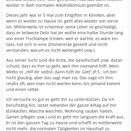
wieder in dem normalen Alkoholkonsum geendet ist.
Dieses Jahr war er 5 mal zum Entgiften in Kliniken, aber
wenn er wieder zu Hause ist, geht alles wieder von vorne
los. Mittlerweile ist scheinbar seine Leber so geschädigt,
dass er teilweise Delir hat (er wollte eine halbe Stunde lang
von einer Tischlampe trinken, weil er dachte, es wäre ein
Glas, hat sich in eine Zimmerecke gestellt und nicht
verstanden, warum es nicht weitergeht usw.).
Aus seiner Sicht sind die Ärzte, die Gesellschaft usw. daran
schuld, dass es ihm so geht, weil ihm niemand hilft. Mein
Motto ist „Hilf dir selbst, dann hilft dir Gott“ (P.S.: ich bin
nicht gläubig, aber das sagt man so). Das sage ich ihm
relativ oft, weil man nicht warten kann, bis jemand kommt
und einen rettet.
Ich versuche so gut es geht ihn zu unterstützen. Da ich
berufstätig bin, lastet nebenbei der ganze Alltag auf mir
(Einkaufen, Wäsche waschen, Wohnung sauber halten,
Garten pflegen usw.) und es geht mir langsam die Kraft aus.
Er ist den ganzen Tag zu Hause und schafft es mittlerweile
nicht mehr, die normalen Tätigkeiten im Haushalt zu