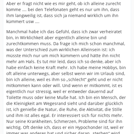
Aber er fragt nicht wie es mir geht, ob ich alleine zurecht
komme …. bei den Telefonaten geht es nur um ihn, dass
ihm langweilig ist, dass sich ja niemand wirklich um ihn
kümmert usw ….
Manchmal habe ich das Gefühl, dass ich zwar verheiratet
bin, in Wirklichkeit aber eigentlich alleine bin und
zurechtkommen muss. Da frage ich mich schon manchmal,
was der Unterschied zum wirklichen Alleinsein ist: ich
müsste mich nur um mich kümmern und hätte ihn nicht
mehr am Hals. Es tut mir leid, dass ich so denke, aber ich
habe einfach keine Kraft mehr. Ich habe meine Hobbys, bin
oft alleine unterwegs, aber selbst wenn wir im Urlaub sind,
bin ich alleine, weil es ihm so „schlecht“ geht und er nicht
mitkommen kann oder will. Und wenn er mitkommt, ist es
eigentlich nur stressig, weil er entweder dauernd auf
Toilette muss oder keine Muße hat. Ich bin ein Mensch, der
die Kleinigkeit am Wegesrand sieht und darüber glücklich
ist, ich genieße die Natur, die Ruhe, die Aktivität, die Stille
und ihm ist alles egal. Er interessiert sich für nichts mehr.
Nur seine Krankheiten, Schmerzen, Probleme sind für ihn
wichtig. Oft denke ich, dass er ein Hypochonder ist, weil er
immer was anderes hat und sicher daran „sterben“ wird.